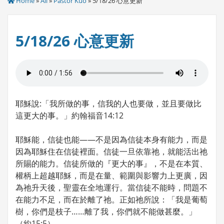
Home
»
All
»
Pastor Kuo
» 5/18/26 心意更新
5/18/26 心意更新
耶穌說:「我所做的事，信我的人也要做，並且要做比
這更大的事。」約翰福音14:12
耶穌能，信徒也能——不是因為信徒本身有能力，而是
因為耶穌住在信徒裡面。信徒一旦依靠祂，就能活出祂
所賜的能力。信徒所做的『更大的事』，不是在本質、
權柄上超越耶穌，而是在量、範圍與影響力上更廣，因
為祂升天後，聖靈在全地運行。當信徒不能時，問題不
在能力不足，而在於離了祂。正如祂所說：「我是葡萄
樹，你們是枝子……離了我，你們就不能做甚麼。」
（約15:5）