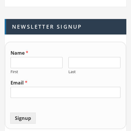
r
c
h
NEWSLETTER SIGNUP
f
o
r:
Name
*
First
Last
Email
*
Signup