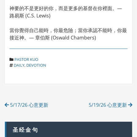
神要的不是更好的你，而是更多的基督在你裡面。—
路易斯 (C.S. Lewis)
當你覺得自己能時，你最危險；當你承認不能時，你最
接近神。— 章伯斯 (Oswald Chambers)
C
PASTOR KUO
T
A
DAILY
,
DEVOTION
A
T
G
E
S
G
O
R
Post
I
5/17/26 心意更新
5/19/26 心意更新
E
navigation
S
圣经金句