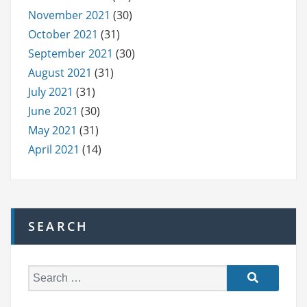
November 2021
(30)
October 2021
(31)
September 2021
(30)
August 2021
(31)
July 2021
(31)
June 2021
(30)
May 2021
(31)
April 2021
(14)
SEARCH
S
e
a