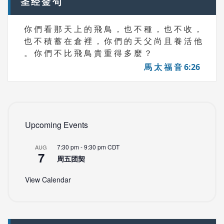
圣经金句
你 們 看 那 天 上 的 飛 鳥 ， 也 不 種 ， 也 不 收 ，
也 不 積 蓄 在 倉 裡 ， 你 們 的 天 父 尚 且 養 活 他
。 你 們 不 比 飛 鳥 貴 重 得 多 麼 ？
馬 太 福 音 6:26
Upcoming Events
7:30 pm
-
9:30 pm
CDT
AUG
7
周五团契
View Calendar