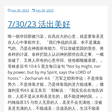
好
Posted
July 30, 2023
July 30, 2023
on
7/30/23 活出美好
唯一能夺回那被污染，自高自大的心意，就是要靠圣灵
在人心中掌权作主。 「我们争战的兵器、本不是属血
气的、乃是在神面前有能力、可以攻破坚固的营垒、将
各样的计谋、各样拦阻人认识神的那些自高之事、一概
攻破了、又将人所有的心意夺回、使他都顺服基督。」
哥林多后书 10:4-5 英文每日金句 “Not by might, nor
by power, but by my Spirit, says the LORD of
hosts.” – Zechariah 4:6 「万军之耶和华说：不是倚靠
势力，不是倚靠才能，乃是倚靠我的灵方能成事。」撒
迦利亚书4:6 金玉良言 「耶稣说：『我实实在在地告诉
你，人若不是从水和圣灵生的，就不能进神的国。』」
约翰福音3:5 与世人无异的人，圣灵不会充满他；没被
圣灵充满的人，不能成圣；没成圣的人，生活不能喜