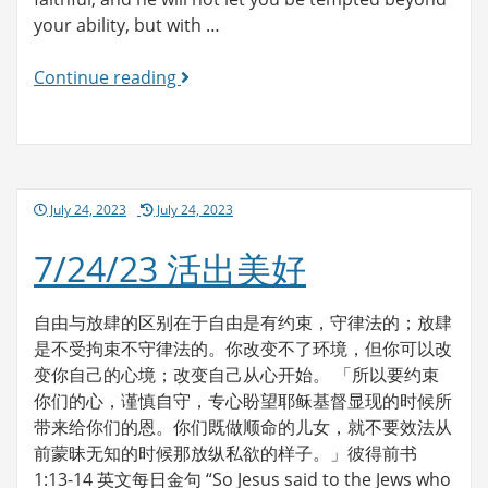
your ability, but with …
7/25/23
Continue reading
活
出
美
好
Posted
July 24, 2023
July 24, 2023
on
7/24/23 活出美好
自由与放肆的区别在于自由是有约束，守律法的；放肆
是不受拘束不守律法的。你改变不了环境，但你可以改
变你自己的心境；改变自己从心开始。 「所以要约束
你们的心，谨慎自守，专心盼望耶稣基督显现的时候所
带来给你们的恩。你们既做顺命的儿女，就不要效法从
前蒙昧无知的时候那放纵私欲的样子。」彼得前书
1:13-14 英文每日金句 “So Jesus said to the Jews who