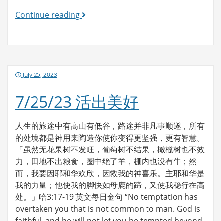
7/26/23
Continue reading
活
出
美
好
Posted
July 25, 2023
on
7/25/23 活出美好
人生的旅途中有高山有低谷，路途并非凡事顺遂，所有
的处境都是神用来陶造你使你变得更坚强，更有智慧。
「虽然无花果树不发旺，葡萄树不结果，橄榄树也不效
力，田地不出粮食，圈中绝了羊，棚内也没有牛；然
而，我要因耶和华欢欣，因救我的神喜乐。主耶和华是
我的力量；他使我的脚快如母鹿的蹄，又使我稳行在高
处。」哈3:17-19 英文每日金句 “No temptation has
overtaken you that is not common to man. God is
faithful, and he will not let you be tempted beyond