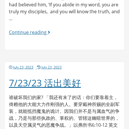
had believed him, ‘If you abide in my word, you are
truly my disciples, and you will know the truth, and
…
7/24/23
Continue reading
活
出
美
好
Posted
July 23, 2023
July 23, 2023
on
7/23/23 活出美好
谁破坏我们的家? 「我还有末了的话：你们要靠着主，
倚赖他的大能大力作刚强的人。要穿戴神所赐的全副军
装，就能抵挡魔鬼的诡计。因我们并不是与属血气的争
战，乃是与那些执政的、掌权的、管辖这幽暗世界的，
以及天空属灵气的恶魔争战。」以弗所书6:10-12 英文