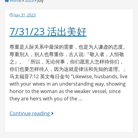
Home
»
2023
» July
Posted
July 31, 2023
on
7/31/23 活出美好
尊重是人际关系中最深的需要，也是为人谦虚的态度。
尊重别人，别人也尊重你，古人说:『敬人者，人恒敬
之』。 「所以，无论何事，你们愿意人怎样待你们，
你们也要怎样待人，因为这就是律法和先知的道理。」
马太福音7:12 英文每日金句 “Likewise, husbands, live
with your wives in an understanding way, showing
honor to the woman as the weaker vessel, since
they are heirs with you of the …
7/31/23
Continue reading
活
出
美