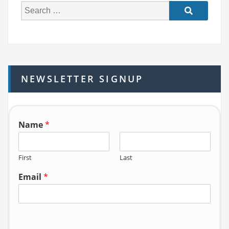
S
e
a
r
c
h
NEWSLETTER SIGNUP
f
o
r:
Name
*
First
Last
Email
*