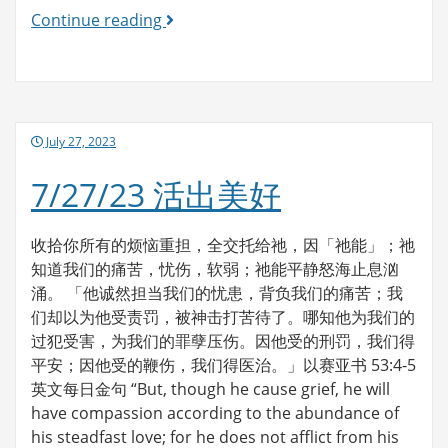
7/28/23
Continue reading
活
出
美
好
Posted
July 27, 2023
on
7/27/23 活出美好
收拾你所有的烦恼重担，全交托给祂，因「祂能」；祂
知道我们的痛苦，忧伤，软弱；祂能平静怒海止息汹
涌。 「他诚然担当我们的忧患，背负我们的痛苦；我
们却以为他受责罚，被神击打苦待了。哪知他为我们的
过犯受害，为我们的罪孽压伤。因他受的刑罚，我们得
平安；因他受的鞭伤，我们得医治。」以赛亚书 53:4-5
英文每日金句 “But, though he cause grief, he will
have compassion according to the abundance of
his steadfast love; for he does not afflict from his