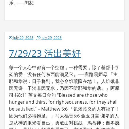
乐。──陶恕
Posted
July 29, 2023
July 29, 2023
on
7/29/23 活出美好
每一个人心中都有一个空虚，一种需要，除了基督十字
架的爱，没有任何东西能满足它。──宾路易师母 「主
耶和华说：日子将到，我必命饥荒降在地上。人饥饿非
因无饼，干渴非因无水，乃因不听耶和华的话。」阿摩
司书8:11 英文每日金句 “Blessed are those who
hunger and thirst for righteousness, for they shall
be satisfied.” – Matthew 5:6 「饥渴慕义的人有福了！
因为他们必得饱足。」马太福音5:6 金玉良言 谦卑的人
是从神的眼光看自己，勇敢面对挑战，渴慕神；自卑感