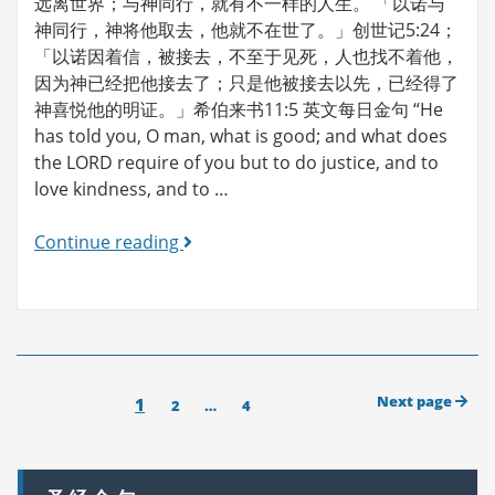
远离世界；与神同行，就有不一样的人生。 「以诺与
神同行，神将他取去，他就不在世了。」创世记5:24；
「以诺因着信，被接去，不至于见死，人也找不着他，
因为神已经把他接去了；只是他被接去以先，已经得了
神喜悦他的明证。」希伯来书11:5 英文每日金句 “He
has told you, O man, what is good; and what does
the LORD require of you but to do justice, and to
love kindness, and to …
7/22/23
Continue reading
活
出
美
好
Posts
Next page
Page
1
Page
Page
2
…
4
pagination