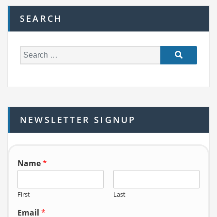
SEARCH
S
e
a
r
c
h
NEWSLETTER SIGNUP
f
o
r:
Name
*
First
Last
Email
*