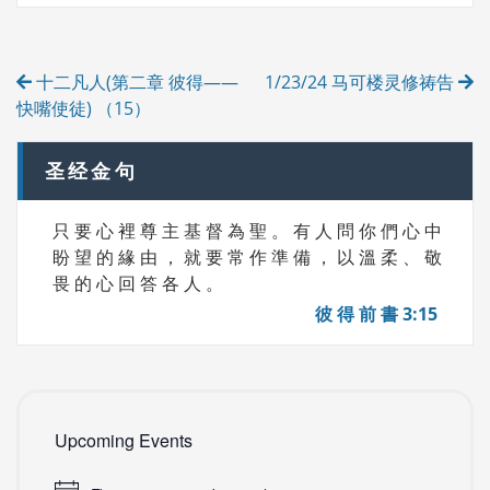
S
G
O
R
Post
I
十二凡人(第二章 彼得——
1/23/24 马可楼灵修祷告
E
navigation
S
快嘴使徒) （15）
圣经金句
只 要 心 裡 尊 主 基 督 為 聖 。 有 人 問 你 們 心 中
盼 望 的 緣 由 ， 就 要 常 作 準 備 ， 以 溫 柔 、 敬
畏 的 心 回 答 各 人 。
彼 得 前 書 3:15
Upcoming Events