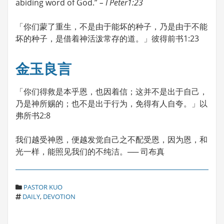
abiding word of God.”
– I Peter1:23
「你们蒙了重生，不是由于能坏的种子，乃是由于不能
坏的种子，是借着神活泼常存的道。」彼得前书1:23
金玉良言
「你们得救是本乎恩，也因着信；这并不是出于自己，
乃是神所赐的；也不是出于行为，免得有人自夸。」以
弗所书2:8
我们越受神恩，便越发觉自己之不配受恩，因为恩，和
光一样，能照见我们的不纯洁。── 司布真
C
PASTOR KUO
T
A
DAILY
,
DEVOTION
A
T
G
E