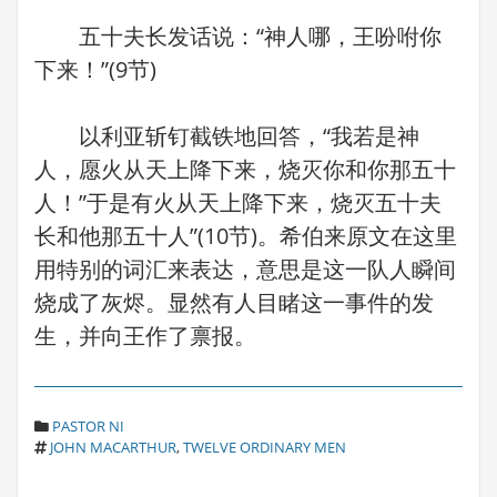
五十夫长发话说：“神人哪，王吩咐你
下来！”(9节)
以利亚斩钉截铁地回答，“我若是神
人，愿火从天上降下来，烧灭你和你那五十
人！”于是有火从天上降下来，烧灭五十夫
长和他那五十人”(10节)。希伯来原文在这里
用特别的词汇来表达，意思是这一队人瞬间
烧成了灰烬。显然有人目睹这一事件的发
生，并向王作了禀报。
C
PASTOR NI
T
A
JOHN MACARTHUR
,
TWELVE ORDINARY MEN
A
T
G
E