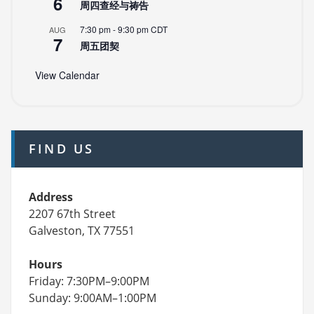
6
周四查经与祷告
7:30 pm
-
9:30 pm
CDT
AUG
7
周五团契
View Calendar
FIND US
Address
2207 67th Street
Galveston, TX 77551
Hours
Friday: 7:30PM–9:00PM
Sunday: 9:00AM–1:00PM