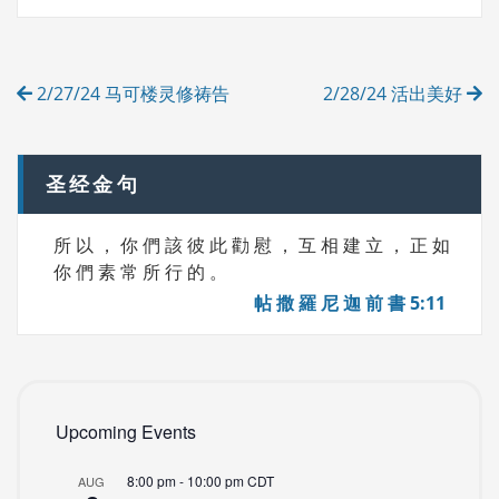
S
G
O
R
Post
I
2/27/24 马可楼灵修祷告
2/28/24 活出美好
E
navigation
S
圣经金句
所 以 ， 你 們 該 彼 此 勸 慰 ， 互 相 建 立 ， 正 如
你 們 素 常 所 行 的 。
帖 撒 羅 尼 迦 前 書 5:11
Upcoming Events
8:00 pm
-
10:00 pm
CDT
AUG