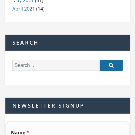
May 2021
(31)
April 2021
(14)
SEARCH
S
e
a
r
c
h
NEWSLETTER SIGNUP
f
o
r:
Name
*