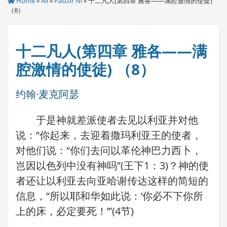
Home
»
All
»
Pastor Ni
» 十二凡人(第四章 雅各——满腔激情的使徒)
（8）
十二凡人(第四章 雅各——满
腔激情的使徒) （8）
约翰·麦克阿瑟
于是神就差派使者去见以利亚并对他
说：“你起来，去迎着撒玛利亚王的使者，
对他们说：“你们去问以革伦神巴力西卜，
岂因以色列中没有神吗”(王下1：3)？神的使
者还让以利亚去向亚哈谢传达这样的简短的
信息，“所以耶和华如此说：‘你必不下你所
上的床，必定要死！’”(4节)