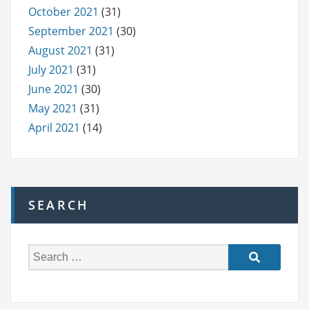
October 2021
(31)
September 2021
(30)
August 2021
(31)
July 2021
(31)
June 2021
(30)
May 2021
(31)
April 2021
(14)
SEARCH
S
e
a
r