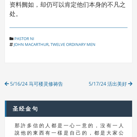
资料阙如，却仍可以肯定他们本身的不凡之
处。
C
PASTOR NI
T
A
JOHN MACARTHUR
,
TWELVE ORDINARY MEN
A
T
G
E
S
G
O
R
Post
I
5/16/24 马可楼灵修祷告
5/17/24 活出美好
E
navigation
S
圣经金句
那 許 多 信 的 人 都 是 一 心 一 意 的 ， 沒 有 一 人
說 他 的 東 西 有 一 樣 是 自 己 的 ， 都 是 大 家 公