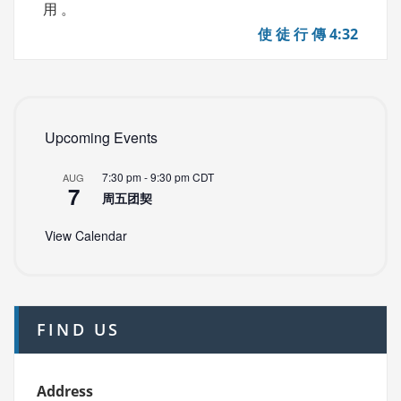
用 。
使 徒 行 傳 4:32
Upcoming Events
7:30 pm
-
9:30 pm
CDT
AUG
7
周五团契
View Calendar
FIND US
Address