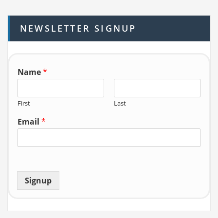
c
h
NEWSLETTER SIGNUP
f
o
r:
Name
*
First
Last
Email
*
Signup