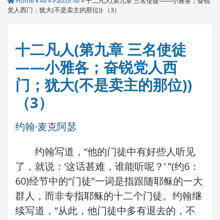
Home
»
All
»
Pastor Ni
» 十二凡人(第九章 三名使徒——小雅各；奋锐
党人西门；犹大(不是卖主的那位)) （3）
十二凡人(第九章 三名使徒
——小雅各；奋锐党人西
门；犹大(不是卖主的那位))
（3）
约翰·麦克阿瑟
约翰写道，“他的门徒中有好些人听见
了，就说：‘这话甚难，谁能听呢？’ ”(约6：
60)经节中的“门徒”一词是指跟随耶稣的一大
群人，而非专指耶稣的十二个门徒。约翰继
续写道，“从此，他门徒中多有退去的，不