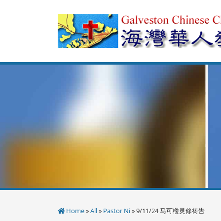
Skip
to
content
Home
»
All
»
Pastor Ni
» 9/11/24 马可楼灵修祷告