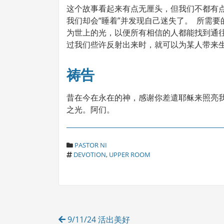
这个故事看起来有点无厘头，但我们不都有
我们却会“睡着”并发现自己迷失了。 所需
为世上的光，以便所有相信的人都能找到通
过我们些许反射出来时，就可以为某人带来
祷告
昔在今在永在的神，感谢你差遣耶稣来照亮
之光。阿们。
C
PASTOR NI
T
A
DEVOTION
,
UPPER ROOM
A
T
G
E
S
G
O
R
Post
I
9/11/24 活出美好
E