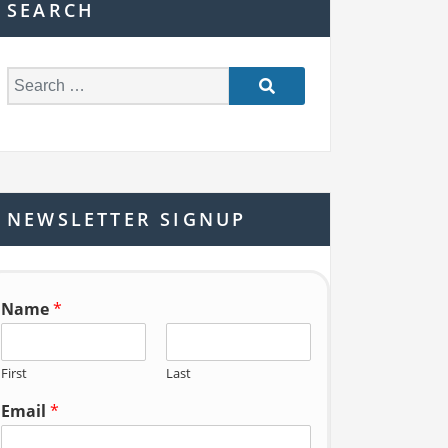
SEARCH
S
e
a
r
c
h
NEWSLETTER SIGNUP
f
o
r:
Name
*
First
Last
Email
*