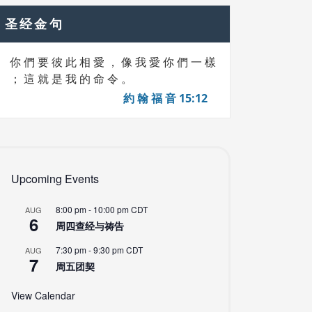
圣经金句
你 們 要 彼 此 相 愛 ， 像 我 愛 你 們 一 樣
； 這 就 是 我 的 命 令 。
約 翰 福 音 15:12
Upcoming Events
8:00 pm
-
10:00 pm
CDT
AUG
6
周四查经与祷告
7:30 pm
-
9:30 pm
CDT
AUG
7
周五团契
View Calendar