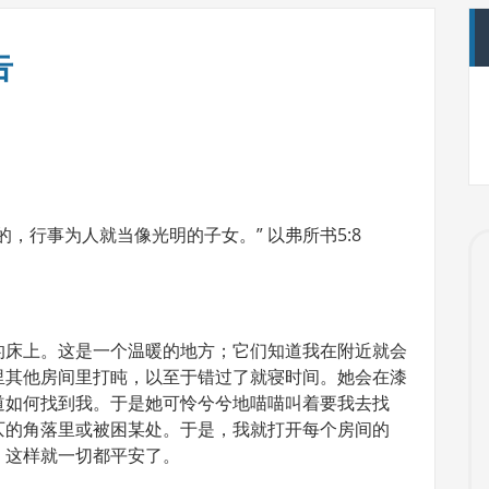
告
，行事为人就当像光明的子女。” 以弗所书5:8
的床上。这是一个温暖的地方；它们知道我在附近就会
里其他房间里打盹，以至于错过了就寝时间。她会在漆
道如何找到我。于是她可怜兮兮地喵喵叫着要我去找
仄的角落里或被困某处。于是，我就打开每个房间的
，这样就一切都平安了。