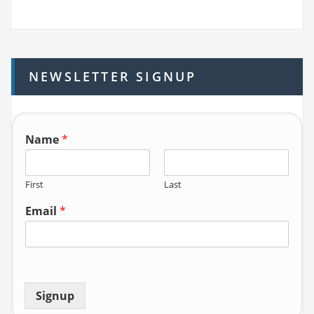
a
r
c
h
NEWSLETTER SIGNUP
f
o
r:
Name
*
First
Last
Email
*
Signup