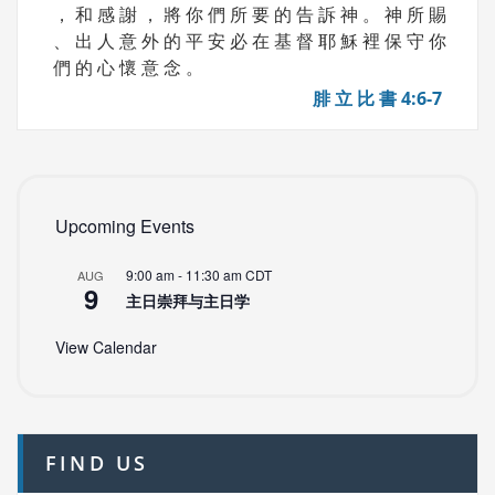
， 和 感 謝 ， 將 你 們 所 要 的 告 訴 神 。 神 所 賜
、 出 人 意 外 的 平 安 必 在 基 督 耶 穌 裡 保 守 你
們 的 心 懷 意 念 。
腓 立 比 書 4:6-7
Upcoming Events
9:00 am
-
11:30 am
CDT
AUG
9
主日崇拜与主日学
View Calendar
FIND US