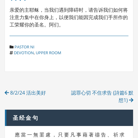
亲爱的主耶稣，当我们遇到障碍时，请告诉我们如何将
注意力集中在你身上，以便我们能因完成我们手所作的
工荣耀你的圣名。阿们。
C
PASTOR NI
T
A
DEVOTION
,
UPPER ROOM
A
T
G
E
S
G
O
R
Post
I
8/2/24 活出美好
認罪心切 不住求告 (詩篇6 默
E
navigation
S
想1)
圣经金句
應 當 一 無 罣 慮 ， 只 要 凡 事 藉 著 禱 告 、 祈 求