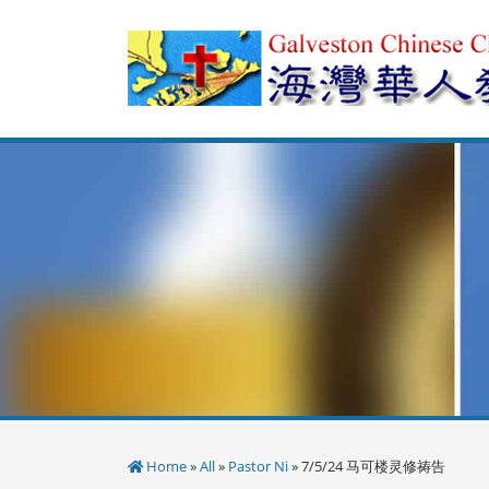
Skip
to
content
Home
»
All
»
Pastor Ni
» 7/5/24 马可楼灵修祷告