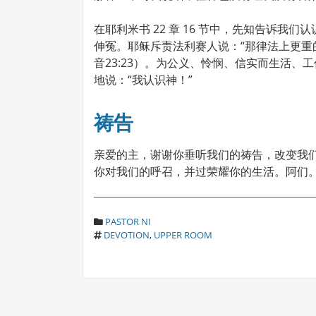
在耶利米书 22 章 16 节中，先知告诉
伸冤。耶稣斥责法利赛人说：“那律法上更重
音23:23）。为公义、怜悯、信实而生活
地说：“我认识神！”
祷告
亲爱的主，谢谢你垂听我们的祷告，改变我
你对我们的呼召，并过荣耀你的生活。阿们
C
PASTOR NI
T
A
DEVOTION
,
UPPER ROOM
A
T
G
E
S
G
O
R
I