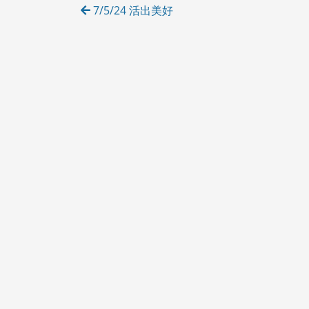
Post
7/5/24 活出美好
E
navigation
S