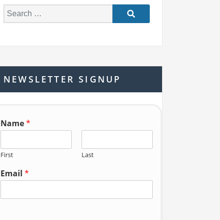
S
e
a
r
c
h
NEWSLETTER SIGNUP
f
o
r:
Name
*
First
Last
Email
*