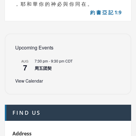
， 耶 和 華 你 的 神 必 與 你 同 在 。
約 書 亞 記 1:9
Upcoming Events
7:30 pm
-
9:30 pm
CDT
AUG
7
周五团契
View Calendar
FIND US
Address