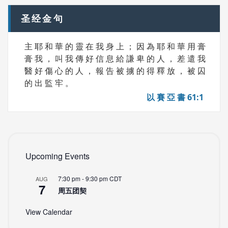
圣经金句
主 耶 和 華 的 靈 在 我 身 上 ； 因 為 耶 和 華 用 膏
膏 我 ， 叫 我 傳 好 信 息 給 謙 卑 的 人 ， 差 遣 我
醫 好 傷 心 的 人 ， 報 告 被 擄 的 得 釋 放 ， 被 囚
的 出 監 牢 。
以 賽 亞 書 61:1
Upcoming Events
7:30 pm
-
9:30 pm
CDT
AUG
7
周五团契
View Calendar