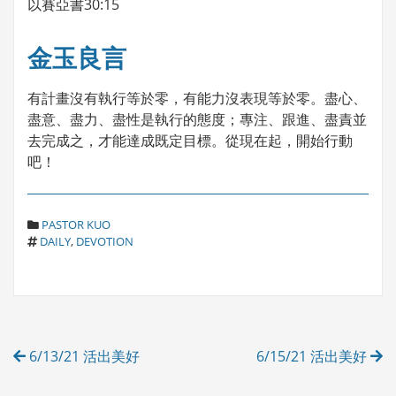
以賽亞書30:15
金玉良言
有計畫沒有執行等於零，有能力沒表現等於零。盡心、
盡意、盡力、盡性是執行的態度；專注、跟進、盡責並
去完成之，才能達成既定目標。從現在起，開始行動
吧！
C
PASTOR KUO
T
A
DAILY
,
DEVOTION
A
T
G
E
S
G
O
R
Post
I
6/13/21 活出美好
6/15/21 活出美好
E
navigation
S