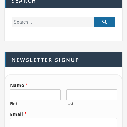
SEARCH
S
e
a
r
c
h
NEWSLETTER SIGNUP
f
o
r:
Name
*
First
Last
Email
*