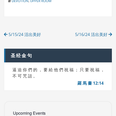
T
A
DEVOTION
,
UPPER ROOM
A
T
G
E
S
G
O
R
Post
I
5/15/24 活出美好
5/16/24 活出美好
E
navigation
S
圣经金句
逼 迫 你 們 的 ， 要 給 他 們 祝 福 ； 只 要 祝 福 ，
不 可 咒 詛 。
羅 馬 書 12:14
Upcoming Events