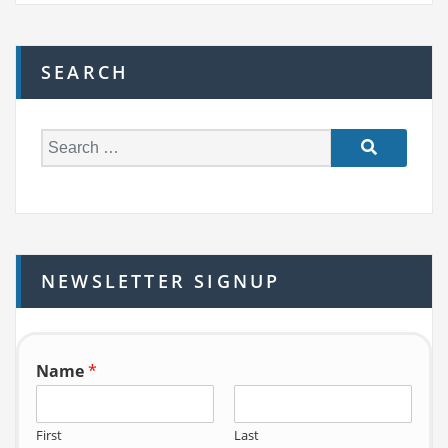
SEARCH
S
e
a
r
c
h
NEWSLETTER SIGNUP
f
o
r:
Name
*
First
Last