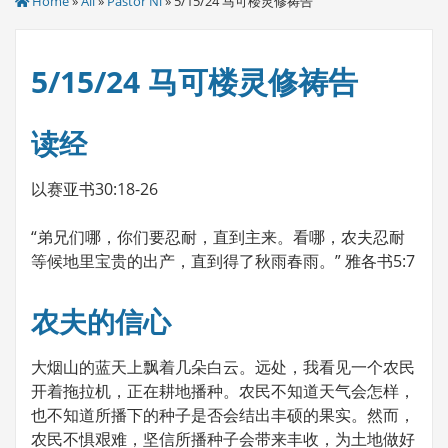
Home
»
All
»
Pastor Ni
» 5/15/24 马可楼灵修祷告
5/15/24 马可楼灵修祷告
读经
以赛亚书30:18-26
“弟兄们哪，你们要忍耐，直到主来。看哪，农夫忍耐
等候地里宝贵的出产，直到得了秋雨春雨。” 雅各书5:7
农夫的信心
大烟山的蓝天上飘着几朵白云。远处，我看见一个农民
开着拖拉机，正在耕地播种。农民不知道天气会怎样，
也不知道所播下的种子是否会结出丰硕的果实。然而，
农民不惧艰难，坚信所播种子会带来丰收，为土地做好