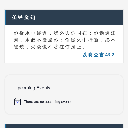
navigation
S
圣经金句
你 從 水 中 經 過 ， 我 必 與 你 同 在 ； 你 逿 過 江
河 ， 水 必 不 漫 過 你 ； 你 從 火 中 行 過 ， 必 不
被 燒 ， 火 燄 也 不 著 在 你 身 上 。
以 賽 亞 書 43:2
Upcoming Events
There are no upcoming events.