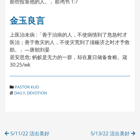
那些投靠他的人。」那鸿书 1:7
金玉良言
上医治未病 :「善于治病的人，不使病情到了危急时才
医治；善于救灾的人，不使灾荒到了须赈济之时才予救
助。」—唐朝刘晏
居安思危: 蚂蚁是无力的一群，却在夏日储备食粮。箴
30:25/wk
C
PASTOR KUO
T
A
DAILY
,
DEVOTION
A
T
G
E
S
G
O
R
Post
I
5/11/22 活出美好
5/13/22 活出美好
E