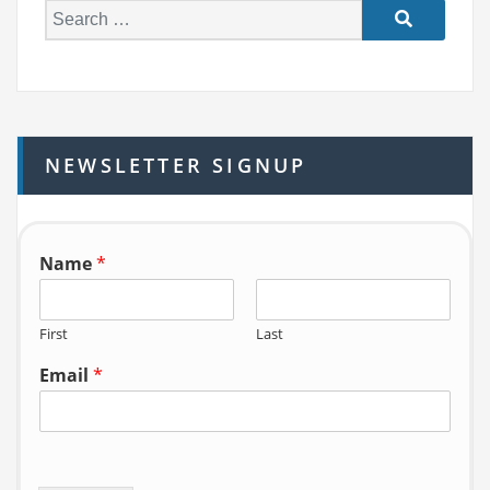
S
e
a
r
c
h
NEWSLETTER SIGNUP
f
o
r:
Name
*
First
Last
Email
*