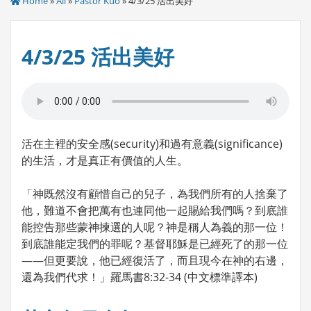
Home
»
All
»
Pastor Kuo
» 4/3/25 活出美好
4/3/25 活出美好
活在主裡的安全感(security)和過有意義(significance)
的生活，才是真正有價值的人生。
「神既然沒有顧惜自己的兒子，為我們所有的人捨棄了
他，難道不會把萬有也連同他一起賜給我們嗎？到底誰
能控告那些蒙神揀選的人呢？神是稱人為義的那一位！
到底誰能定我們的罪呢？基督耶穌是已經死了的那一位
——但更要說，他已經復活了，而且現今在神的右邊，
還為我們代求！」羅馬書8:32-34 (中文標準譯本)