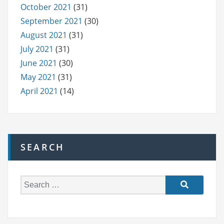
October 2021
(31)
September 2021
(30)
August 2021
(31)
July 2021
(31)
June 2021
(30)
May 2021
(31)
April 2021
(14)
SEARCH
S
e
a
r