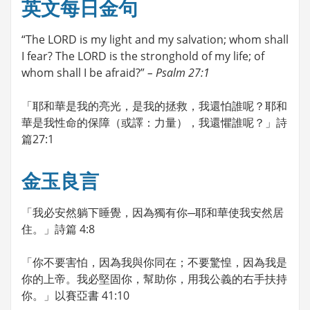
英文每日金句
“The LORD is my light and my salvation; whom shall
I fear? The LORD is the stronghold of my life; of
whom shall I be afraid?”
– Psalm 27:1
「耶和華是我的亮光，是我的拯救，我還怕誰呢？耶和
華是我性命的保障（或譯：力量），我還懼誰呢？」詩
篇27:1
金玉良言
「我必安然躺下睡覺，因為獨有你─耶和華使我安然居
住。」詩篇 4:8
「你不要害怕，因為我與你同在；不要驚惶，因為我是
你的上帝。我必堅固你，幫助你，用我公義的右手扶持
你。」以賽亞書 41:10