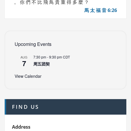
。 你 們 不 比 飛 鳥 貴 重 得 多 麼 ？
馬 太 福 音 6:26
Upcoming Events
7:30 pm
-
9:30 pm
CDT
AUG
7
周五团契
View Calendar
FIND US
Address