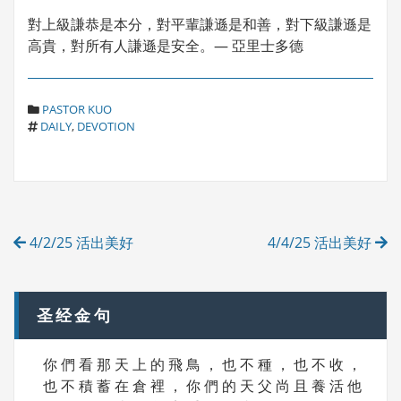
對上級謙恭是本分，對平輩謙遜是和善，對下級謙遜是
高貴，對所有人謙遜是安全。— 亞里士多德
C
PASTOR KUO
T
A
DAILY
,
DEVOTION
A
T
G
E
S
G
O
R
Post
I
4/2/25 活出美好
4/4/25 活出美好
E
navigation
S
圣经金句
你 們 看 那 天 上 的 飛 鳥 ， 也 不 種 ， 也 不 收 ，
也 不 積 蓄 在 倉 裡 ， 你 們 的 天 父 尚 且 養 活 他