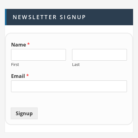
c
h
NEWSLETTER SIGNUP
f
o
r:
Name
*
First
Last
Email
*
Signup