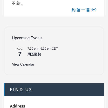
不 義 。
約 翰 一 書 1:9
Upcoming Events
7:30 pm
-
9:30 pm
CDT
AUG
7
周五团契
View Calendar
FIND US
Address