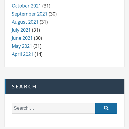
October 2021
(31)
September 2021
(30)
August 2021
(31)
July 2021
(31)
June 2021
(30)
May 2021
(31)
April 2021
(14)
SEARCH
S
e
a
r