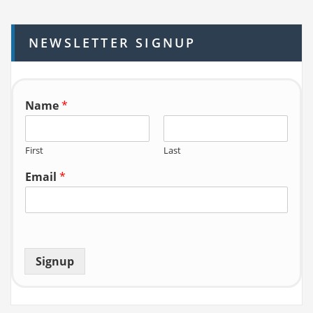
c
h
NEWSLETTER SIGNUP
f
o
r:
Name
*
First
Last
Email
*
Signup