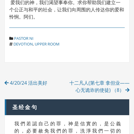
爱我们的神，我们渴望事奉你。求你帮助我们建立一
个公正与和平的社会，让我们向周围的人传达你的爱和
怜悯。阿们。
C
PASTOR NI
T
A
DEVOTION
,
UPPER ROOM
A
T
G
E
S
G
O
R
Post
I
4/20/24 活出美好
十二凡人(第七章 拿但业——
E
navigation
S
心无诡诈的使徒) （8）
圣经金句
我 們 若 認 自 己 的 罪 ， 神 是 信 實 的 ， 是 公 義
的 ， 必 要 赦 免 我 們 的 罪 ， 洗 淨 我 們 一 切 的