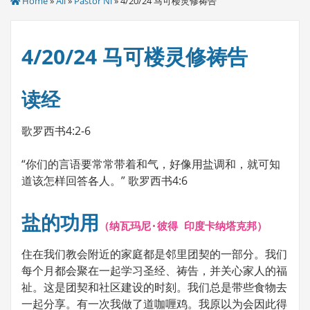
Home
»
All
»
Pastor Ni
» 4/20/24 马可楼灵修祷告
4/20/24 马可楼灵修祷告
读经
歌罗西书4:2-6
“你们的言语要常常带着和气，好像用盐调和，就可知
道该怎样回答各人。” 歌罗西书4:6
盐的功用
（纳瓦玛尼·彼得 印度卡纳塔克邦）
住在我们教会附近的家庭都是邻里团契的一部分。我们
每个月都会聚在一起学习圣经、祷告，并关心家人的福
祉。这是团契和社区建设的时刻。我们总是带些食物去
一起分享。有一次我做了道咖喱鸡。我原以为会因此得