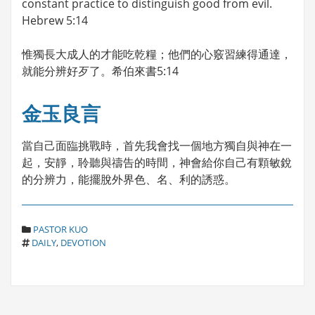
constant practice to distinguish good from evil.
Hebrew 5:14
惟獨長大成人的才能吃乾糧；他們的心竅習練得通達，
就能分辨好歹了。希伯來書5:14
金玉良言
當自己面臨挑戰時，首先我會找一個地方獨自與神在一
起，安靜，聆聽與禱告的時間，神會給你自己有顆敏銳
的分辨力，能擺脫外界色、名、利的誘惑。
C
PASTOR KUO
T
A
DAILY
,
DEVOTION
A
T
G
E
S
G
O
R