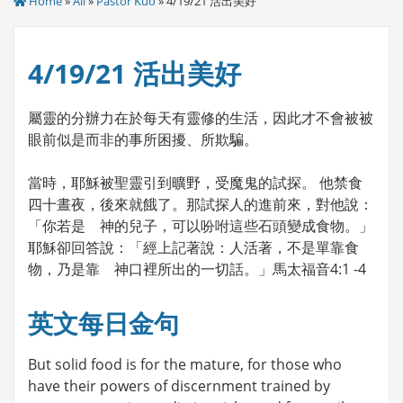
Home
»
All
»
Pastor Kuo
» 4/19/21 活出美好
4/19/21 活出美好
屬靈的分辦力在於每天有靈修的生活，因此才不會被被
眼前似是而非的事所困擾、所欺騙。
當時，耶穌被聖靈引到曠野，受魔鬼的試探。 他禁食
四十晝夜，後來就餓了。那試探人的進前來，對他說：
「你若是 神的兒子，可以吩咐這些石頭變成食物。」
耶穌卻回答說：「經上記著說：人活著，不是單靠食
物，乃是靠 神口裡所出的一切話。」馬太福音4:1 -4
英文每日金句
But solid food is for the mature, for those who
have their powers of discernment trained by