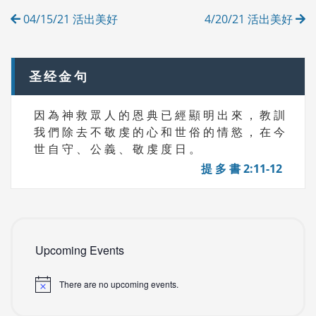
Post
I
04/15/21 活出美好
4/20/21 活出美好
E
navigation
S
圣经金句
因 為 神 救 眾 人 的 恩 典 已 經 顯 明 出 來 ， 教 訓
我 們 除 去 不 敬 虔 的 心 和 世 俗 的 情 慾 ， 在 今
世 自 守 、 公 義 、 敬 虔 度 日 。
提 多 書 2:11-12
Upcoming Events
There are no upcoming events.