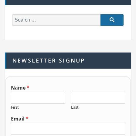
S
e
a
r
c
h
NEWSLETTER SIGNUP
f
o
r:
Name
*
First
Last
Email
*