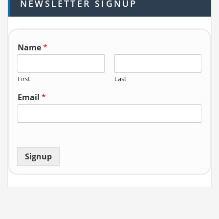
NEWSLETTER SIGNUP
f
o
r:
Name
*
First
Last
Email
*
Signup