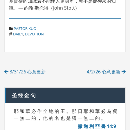
基督徒的知識若不能使人更謙卑，就不是從神來的知
識。— 約翰‧斯托得（John Stott）
C
PASTOR KUO
T
A
DAILY
,
DEVOTION
A
T
G
E
S
G
O
R
Post
I
3/31/26 心意更新
4/2/26 心意更新
E
navigation
S
圣经金句
耶 和 華 必 作 全 地 的 王 。 那 日 耶 和 華 必 為 獨
一 無 二 的 ， 他 的 名 也 是 獨 一 無 二 的 。
撒 迦 利 亞 書 14:9