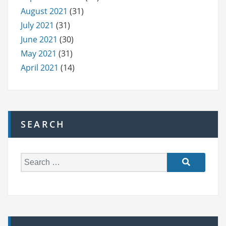
August 2021
(31)
July 2021
(31)
June 2021
(30)
May 2021
(31)
April 2021
(14)
SEARCH
S
e
a
r
c
h