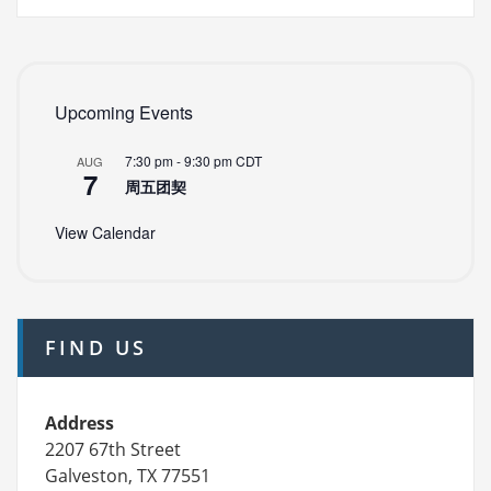
Upcoming Events
7:30 pm
-
9:30 pm
CDT
AUG
7
周五团契
View Calendar
FIND US
Address
2207 67th Street
Galveston, TX 77551