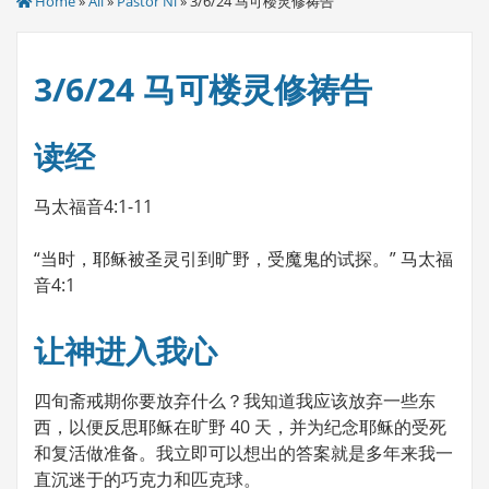
Home
»
All
»
Pastor Ni
» 3/6/24 马可楼灵修祷告
3/6/24 马可楼灵修祷告
读经
马太福音4:1-11
“当时，耶稣被圣灵引到旷野，受魔鬼的试探。” 马太福
音4:1
让神进入我心
四旬斋戒期你要放弃什么？我知道我应该放弃一些东
西，以便反思耶稣在旷野 40 天，并为纪念耶稣的受死
和复活做准备。我立即可以想出的答案就是多年来我一
直沉迷于的巧克力和匹克球。