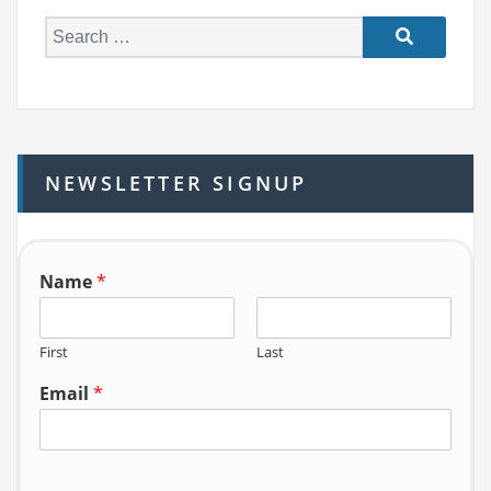
S
e
a
r
c
h
NEWSLETTER SIGNUP
f
o
r:
Name
*
First
Last
Email
*