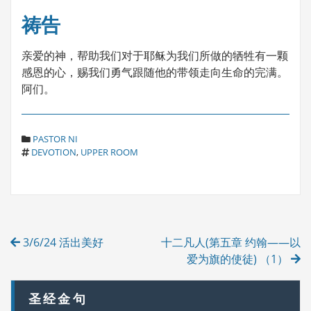
祷告
亲爱的神，帮助我们对于耶稣为我们所做的牺牲有一颗
感恩的心，赐我们勇气跟随他的带领走向生命的完满。
阿们。
C
PASTOR NI
T
A
DEVOTION
,
UPPER ROOM
A
T
G
E
S
G
O
R
Post
I
3/6/24 活出美好
十二凡人(第五章 约翰——以
E
navigation
S
爱为旗的使徒) （1）
圣经金句