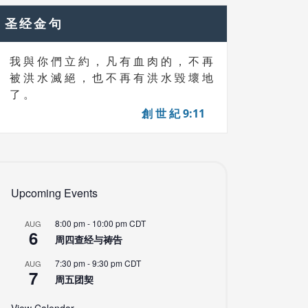
圣经金句
我 與 你 們 立 約 ， 凡 有 血 肉 的 ， 不 再
被 洪 水 滅 絕 ， 也 不 再 有 洪 水 毀 壞 地
了 。
創 世 紀 9:11
Upcoming Events
8:00 pm
-
10:00 pm
CDT
AUG
6
周四查经与祷告
7:30 pm
-
9:30 pm
CDT
AUG
7
周五团契