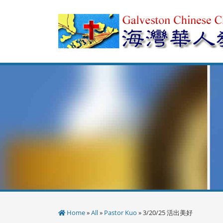
Skip
to
content
Home
»
All
»
Pastor Kuo
» 3/20/25 活出美好