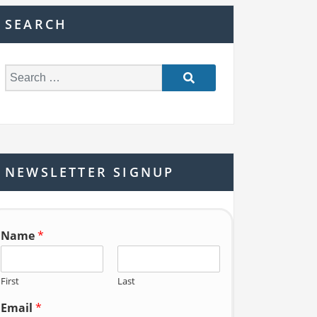
SEARCH
S
e
a
r
c
h
NEWSLETTER SIGNUP
f
o
r:
Name
*
First
Last
Email
*