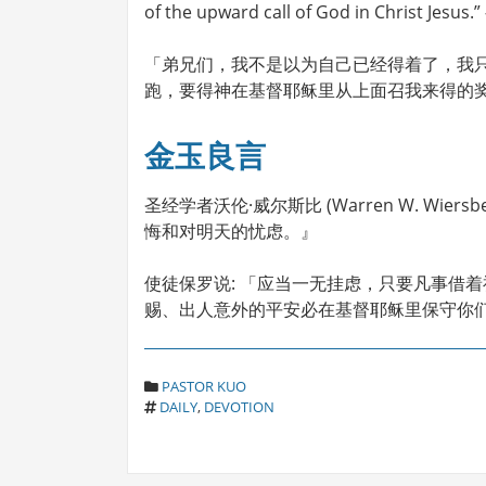
of the upward call of God in Christ Jesus.”
「弟兄们，我不是以为自己已经得着了，我
跑，要得神在基督耶稣里从上面召我来得的奖赏。
金玉良言
圣经学者沃伦·威尔斯比 (Warren W. Wi
悔和对明天的忧虑。』
使徒保罗说: 「应当一无挂虑，只要凡事借
赐、出人意外的平安必在基督耶稣里保守你们的
C
PASTOR KUO
T
A
DAILY
,
DEVOTION
A
T
G
E
S
G