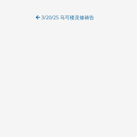
O
R
Post
I
3/20/25 马可楼灵修祷告
E
navigation
S