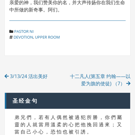
亲爱的神，我们赞美你的名，并大声传扬你在我们生命
中所做的新奇事。阿们。
C
PASTOR NI
T
A
DEVOTION
,
UPPER ROOM
A
T
G
E
S
G
O
R
Post
I
3/13/24 活出美好
十二凡人(第五章 约翰——以
E
navigation
S
爱为旗的使徒) （7）
圣经金句
弟 兄 們 ， 若 有 人 偶 然 被 過 犯 所 勝 ， 你 們 屬
靈 的 人 就 當 用 溫 柔 的 心 把 他 挽 回 過 來 ； 又
當 自 己 小 心 ， 恐 怕 也 被 引 誘 。