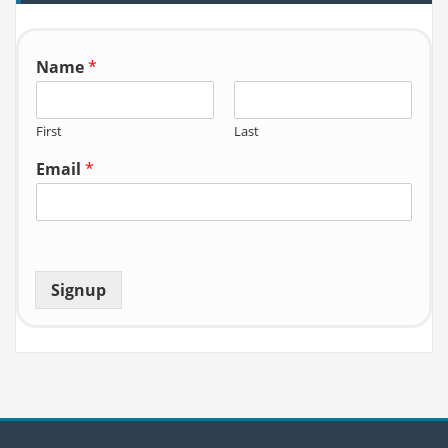
o
r:
Name
*
First
Last
Email
*
Signup