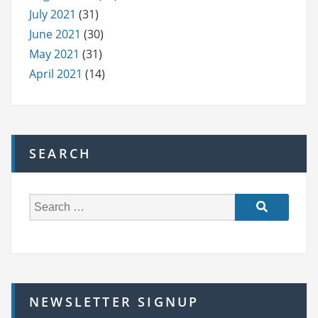
July 2021
(31)
June 2021
(30)
May 2021
(31)
April 2021
(14)
SEARCH
S
e
a
r
c
h
NEWSLETTER SIGNUP
f