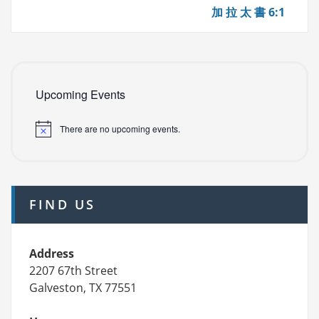
加 拉 太 書 6:1
Upcoming Events
There are no upcoming events.
FIND US
Address
2207 67th Street
Galveston, TX 77551