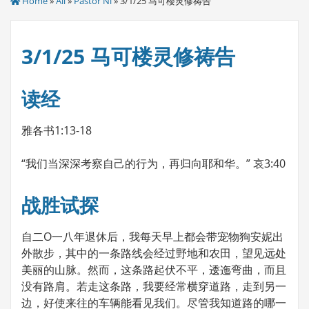
Home
»
All
»
Pastor Ni
» 3/1/25 马可楼灵修祷告
3/1/25 马可楼灵修祷告
读经
雅各书1:13-18
“我们当深深考察自己的行为，再归向耶和华。” 哀3:40
战胜试探
自二O一八年退休后，我每天早上都会带宠物狗安妮出
外散步，其中的一条路线会经过野地和农田，望见远处
美丽的山脉。然而，这条路起伏不平，逶迤弯曲，而且
没有路肩。若走这条路，我要经常横穿道路，走到另一
边，好使来往的车辆能看见我们。尽管我知道路的哪一