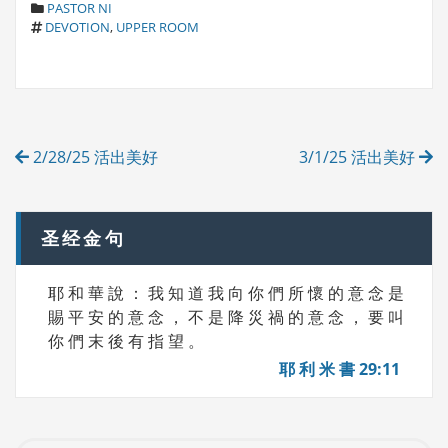
C
PASTOR NI
T
A
DEVOTION
,
UPPER ROOM
A
T
G
E
S
G
O
R
Post
I
2/28/25 活出美好
3/1/25 活出美好
E
navigation
S
圣经金句
耶 和 華 說 ： 我 知 道 我 向 你 們 所 懷 的 意 念 是
賜 平 安 的 意 念 ， 不 是 降 災 禍 的 意 念 ， 要 叫
你 們 末 後 有 指 望 。
耶 利 米 書 29:11