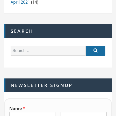
April 2021
(14)
SEARCH
S
e
a
r
c
h
NEWSLETTER SIGNUP
f
o
r:
Name
*