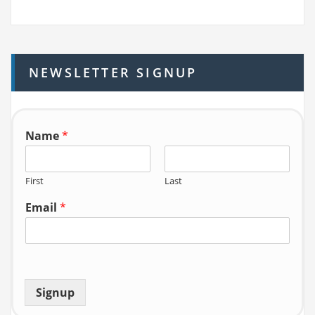
a
r
c
h
NEWSLETTER SIGNUP
f
o
r:
Name
*
First
Last
Email
*
Signup