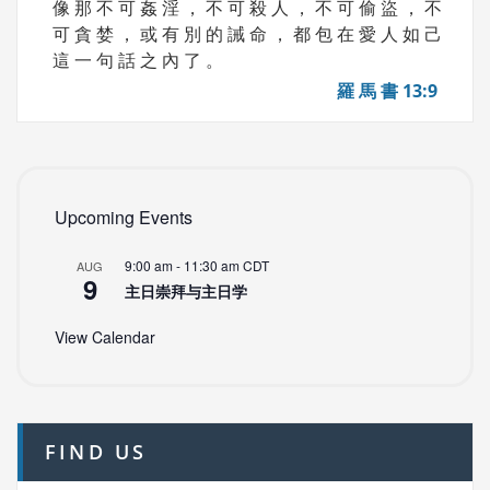
像 那 不 可 姦 淫 ， 不 可 殺 人 ， 不 可 偷 盜 ， 不
可 貪 婪 ， 或 有 別 的 誡 命 ， 都 包 在 愛 人 如 己
這 一 句 話 之 內 了 。
羅 馬 書 13:9
Upcoming Events
9:00 am
-
11:30 am
CDT
AUG
9
主日崇拜与主日学
View Calendar
FIND US