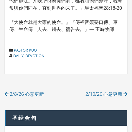
他們施洗。凡我所吩咐你們的，都教訓他們遵守，我就
常與你們同在，直到世界的末了。」馬太福音28:18-20
『大使命就是大家的使命。』『傳福音須要口傳、筆
傳、生命傳；人去、錢去、禱告去。』— 王峙牧師
C
PASTOR KUO
T
A
DAILY
,
DEVOTION
A
T
G
E
S
G
O
R
Post
I
2/8/26 心意更新
2/10/26 心意更新
E
navigation
S
圣经金句