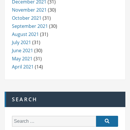
December 2021
(31)
November 2021
(30)
October 2021
(31)
September 2021
(30)
August 2021
(31)
July 2021
(31)
June 2021
(30)
May 2021
(31)
April 2021
(14)
SEARCH
S
e