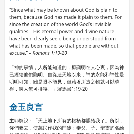
“Since what may be known about God is plain to
them, because God has made it plain to them. For
since the creation of the world God’s invisible
qualities—His eternal power and divine nature—
have been clearly seen, being understood from
what has been made, so that people are without
excuse.”
– Romans 1:19-20
「神的事情，人所能知道的，原顯明在人心裏，因為神
已經給他們顯明。自從造天地以來，神的永能和神性是
明明可知，雖是眼不能見，但藉著所造之物就可以曉
得，叫人無可推諉。」羅馬書1:19-20
金玉良言
主耶穌說：「天上地下所有的權柄都賜給我了。所以，
你們要去，使萬民作我的門徒；奉父、子、聖靈的名給