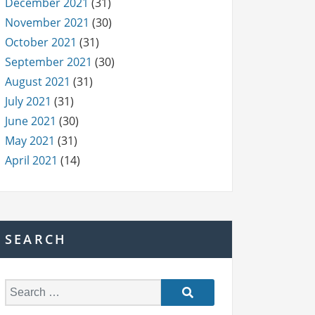
December 2021
(31)
November 2021
(30)
October 2021
(31)
September 2021
(30)
August 2021
(31)
July 2021
(31)
June 2021
(30)
May 2021
(31)
April 2021
(14)
SEARCH
S
e