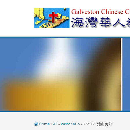
Skip
to
content
Home
»
All
»
Pastor Kuo
» 2/21/25 活出美好