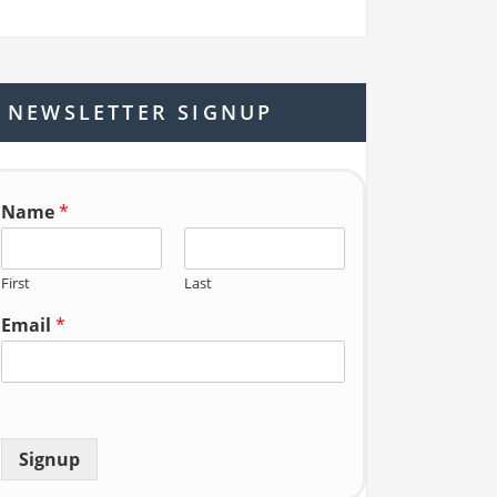
a
r
c
h
NEWSLETTER SIGNUP
f
o
r:
Name
*
First
Last
Email
*
Signup