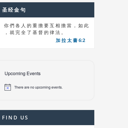
圣经金句
你 們 各 人 的 重 擔 要 互 相 擔 當 ， 如 此
， 就 完 全 了 基 督 的 律 法 。
加 拉 太 書 6:2
Upcoming Events
There are no upcoming events.
FIND US