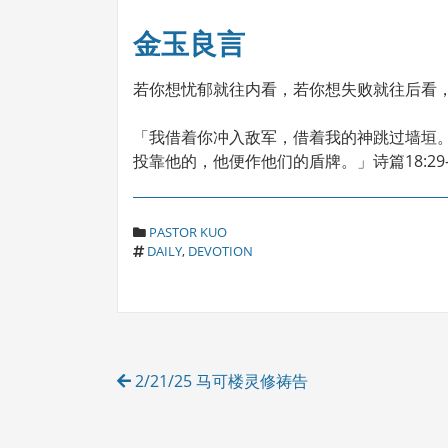
金玉良言
若你想忧郁就往内看，若你想失败就往后看
「我借着你冲入敌军，借着我的神跳过墙垣
投靠他的，他便作他们的盾牌。」诗篇18:29-
C
PASTOR KUO
T
A
DAILY
,
DEVOTION
A
T
G
E
S
G
O
R
Post
I
2/21/25 马可楼灵修祷告
E
navigation
S