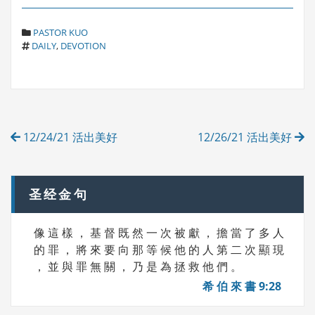
C
PASTOR KUO
T
A
DAILY
,
DEVOTION
A
T
G
E
S
G
O
R
Post
I
12/24/21 活出美好
12/26/21 活出美好
E
navigation
S
圣经金句
像 這 樣 ， 基 督 既 然 一 次 被 獻 ， 擔 當 了 多 人
的 罪 ， 將 來 要 向 那 等 候 他 的 人 第 二 次 顯 現
， 並 與 罪 無 關 ， 乃 是 為 拯 救 他 們 。
希 伯 來 書 9:28