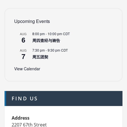
Upcoming Events
8:00 pm
-
10:00 pm
CDT
AUG
6
周四查经与祷告
7:30 pm
-
9:30 pm
CDT
AUG
7
周五团契
View Calendar
FIND US
Address
2207 67th Street