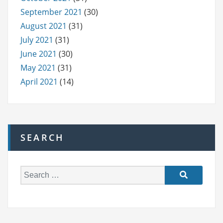
September 2021
(30)
August 2021
(31)
July 2021
(31)
June 2021
(30)
May 2021
(31)
April 2021
(14)
SEARCH
S
e
a
r
c