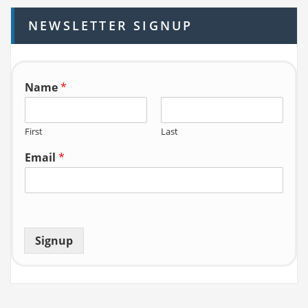
h
NEWSLETTER SIGNUP
f
o
r:
Name
*
First
Last
Email
*
Signup