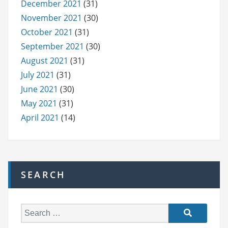
December 2021
(31)
November 2021
(30)
October 2021
(31)
September 2021
(30)
August 2021
(31)
July 2021
(31)
June 2021
(30)
May 2021
(31)
April 2021
(14)
SEARCH
S
e