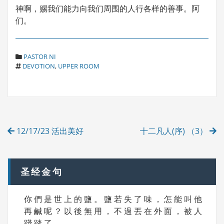
神啊，赐我们能力向我们周围的人行各样的善事。阿
们。
C
PASTOR NI
T
A
DEVOTION
,
UPPER ROOM
A
T
G
E
S
G
O
R
Post
I
12/17/23 活出美好
十二凡人(序) （3）
E
navigation
S
圣经金句
你 們 是 世 上 的 鹽 。 鹽 若 失 了 味 ， 怎 能 叫 他
再 鹹 呢 ？ 以 後 無 用 ， 不 過 丟 在 外 面 ， 被 人
踐 踏 了 。