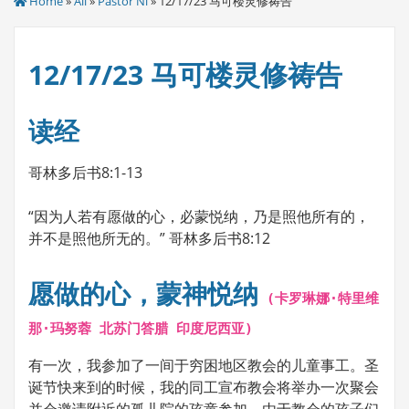
Home
»
All
»
Pastor Ni
» 12/17/23 马可楼灵修祷告
12/17/23 马可楼灵修祷告
读经
哥林多后书8:1-13
“因为人若有愿做的心，必蒙悦纳，乃是照他所有的，
并不是照他所无的。” 哥林多后书8:12
愿做的心，蒙神悦纳
(卡罗琳娜·特里维
那·玛努蓉 北苏门答腊 印度尼西亚)
有一次，我参加了一间于穷困地区教会的儿童事工。圣
诞节快来到的时候，我的同工宣布教会将举办一次聚会
并会邀请附近的孤儿院的孩童参加。由于教会的孩子们