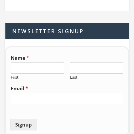
a
r
c
h
NEWSLETTER SIGNUP
f
o
r:
Name
*
First
Last
Email
*
Signup