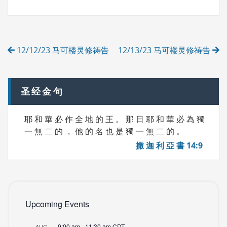
G
E
S
G
O
R
Post
I
12/12/23 马可楼灵修祷告
12/13/23 马可楼灵修祷告
E
navigation
S
圣经金句
耶 和 華 必 作 全 地 的 王 。 那 日 耶 和 華 必 為 獨
一 無 二 的 ， 他 的 名 也 是 獨 一 無 二 的 。
撒 迦 利 亞 書 14:9
Upcoming Events
9:00 am
-
11:30 am
CDT
AUG