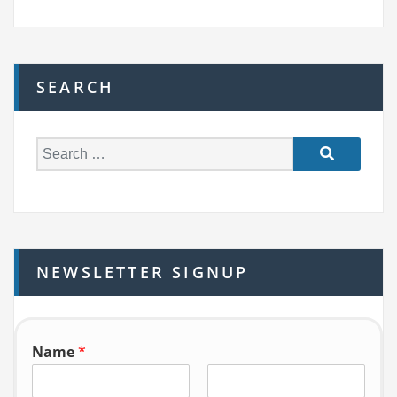
SEARCH
S
e
a
r
c
h
NEWSLETTER SIGNUP
f
o
r:
Name
*