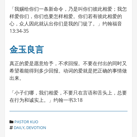
「我赐给你们一条新命令，乃是叫你们彼此相爱；我怎
样爱你们，你们也要怎样相爱。你们若有彼此相爱的
心，众人因此就认出你们是我的门徒了。」约翰福音
13:34-35
金玉良言
真正的爱是愿意给予，不求回报。不要在付出的同时又
希望着能得到多少回报。动词的爱就是把正确的事情做
出来。
「小子们哪，我们相爱，不要只在言语和舌头上，总要
在行为和诚实上。」约翰一书3:18
C
PASTOR KUO
T
A
DAILY
,
DEVOTION
A
T