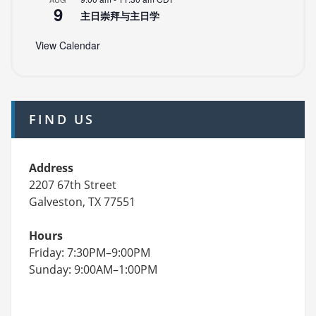
9
主日崇拜与主日学
View Calendar
FIND US
Address
2207 67th Street
Galveston, TX 77551
Hours
Friday: 7:30PM–9:00PM
Sunday: 9:00AM–1:00PM