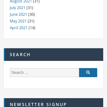
August 2021
(31)
July 2021
(31)
June 2021
(30)
May 2021
(31)
April 2021
(14)
SEARCH
S
e
a
r
c
h
NEWSLETTER SIGNUP
f