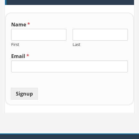
o
r:
Name
*
First
Last
Email
*
Signup