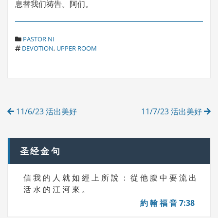
息替我们祷告。阿们。
C
PASTOR NI
T
A
DEVOTION
,
UPPER ROOM
A
T
G
E
S
G
O
R
Post
I
11/6/23 活出美好
11/7/23 活出美好
E
navigation
S
圣经金句
信 我 的 人 就 如 經 上 所 說 ： 從 他 腹 中 要 流 出
活 水 的 江 河 來 。
約 翰 福 音 7:38