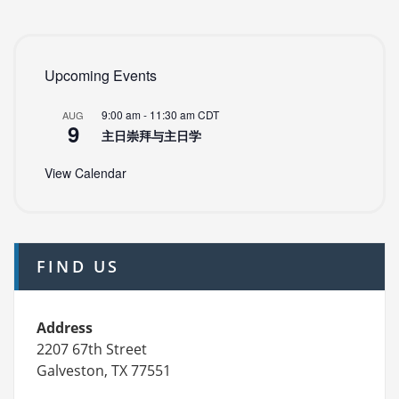
Upcoming Events
9:00 am
-
11:30 am
CDT
AUG
9
主日崇拜与主日学
View Calendar
FIND US
Address
2207 67th Street
Galveston, TX 77551