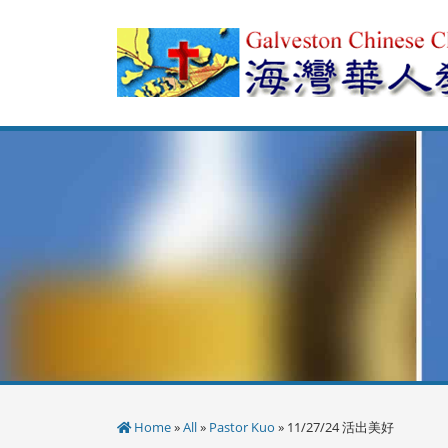
Skip
to
content
Home
»
All
»
Pastor Kuo
» 11/27/24 活出美好