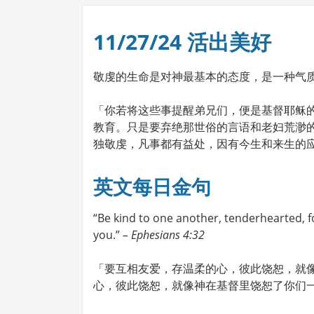
11/27/24 活出美好
敬虔的生命是对神最基本的态度，是一种气
「你若将这些事提醒弟兄们，便是基督耶稣
教育。只是要弃绝那世俗的言语和老妇荒渺
独敬虔，凡事都有益处，因有今生和来生的应许
英文每日金句
“Be kind to one another, tenderhearted, f
you.”
– Ephesians 4:32
「要互相友爱，存温柔的心，彼此饶恕，就
心，彼此饶恕，就像神在基督里饶恕了你们一样。