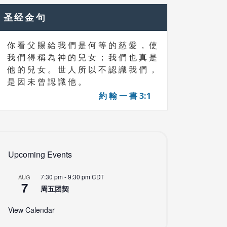
圣经金句
你 看 父 賜 給 我 們 是 何 等 的 慈 愛 ， 使
我 們 得 稱 為 神 的 兒 女 ； 我 們 也 真 是
他 的 兒 女 。 世 人 所 以 不 認 識 我 們 ，
是 因 未 曾 認 識 他 。
約 翰 一 書 3:1
Upcoming Events
7:30 pm
-
9:30 pm
CDT
AUG
7
周五团契
View Calendar