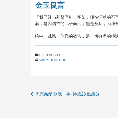
金玉良言
「我已经与基督同钉十字架，现在活着的不
着，是因信神的儿子而活；他是爱我，为我舍己
暗中、诚恳、信靠的祷告，是一切敬虔的根源。— W
C
PASTOR KUO
T
A
DAILY
,
DEVOTION
A
T
G
E
S
G
O
R
Post
I
恩惠慈愛 隨我一生 (诗篇23 默想6)
E
navigation
S