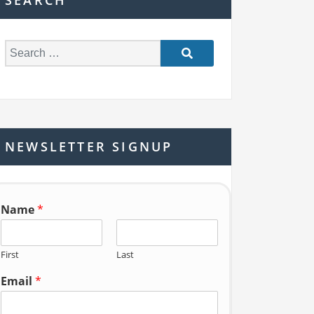
SEARCH
S
e
a
r
c
h
NEWSLETTER SIGNUP
f
o
r:
Name
*
First
Last
Email
*