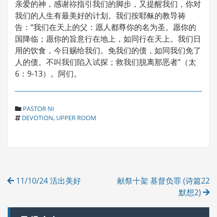
亲爱的神，感谢祢指引我们的脚步，又提醒我们，你对
我们的人生有最美好的计划。我们按耶稣的教导祷
告：“我们在天上的父：愿人都尊你的名为圣。愿你的
国降临；愿你的旨意行在地上，如同行在天上。我们日
用的饮食，今日赐给我们。免我们的债，如同我们免了
人的债。不叫我们陷入试探；救我们脱离那恶者”（太
6：9-13）。阿们。
C
PASTOR NI
T
A
DEVOTION
,
UPPER ROOM
A
T
G
E
S
G
O
R
Post
I
11/10/24 活出美好
献祭十架 基督负罪 (诗篇22
E
navigation
S
默想2)