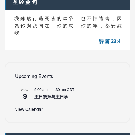
圣经金句
我 雖 然 行 過 死 蔭 的 幽 谷 ， 也 不 怕 遭 害 ， 因
為 你 與 我 同 在 ； 你 的 杖 ， 你 的 竿 ， 都 安 慰
我 。
詩 篇 23:4
Upcoming Events
9:00 am
-
11:30 am
CDT
AUG
9
主日崇拜与主日学
View Calendar