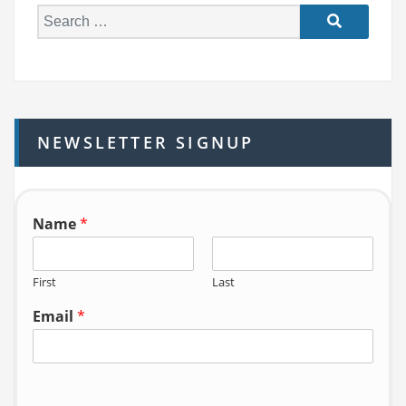
S
e
a
r
c
h
NEWSLETTER SIGNUP
f
o
r:
Name
*
First
Last
Email
*