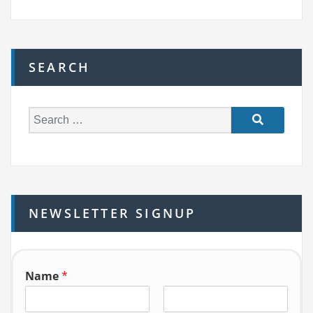
SEARCH
S
e
a
r
c
h
NEWSLETTER SIGNUP
f
o
r:
Name
*