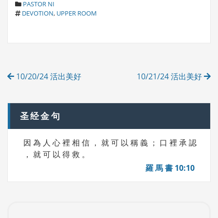
C
PASTOR NI
T
A
DEVOTION
,
UPPER ROOM
A
T
G
E
S
G
O
R
Post
I
10/20/24 活出美好
10/21/24 活出美好
E
navigation
S
圣经金句
因 為 人 心 裡 相 信 ， 就 可 以 稱 義 ； 口 裡 承 認
， 就 可 以 得 救 。
羅 馬 書 10:10