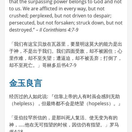
that the surpassing power belongs to God and not
to us. We are afflicted in every way, but not
crushed; perplexed, but not driven to despair;
persecuted, but not forsaken; struck down, but not
destroyed.”
– II Corinthians 4:7-9
「我们有这宝贝放在瓦器里，要显明这莫大的能力是出
于神，不是出于我们。我们四面受敌，却不被困住；心
里作难，却不至失望；遭逼迫，却不被丢弃；打倒了，
却不至死亡。」哥林多后书4:7-9
金玉良言
经历过的人如此说: 『信靠上帝的人有时虽会感到无助
（helpless），但最终都不会是绝望（hopeless）。』
「亚伯拉罕所信的，是那叫死人复活、使无变为有的
神，…..他在无可指望的时候，因信仍有指望。」罗马
书4:18