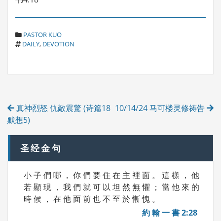
C
PASTOR KUO
T
A
DAILY
,
DEVOTION
A
T
G
E
S
G
O
R
Post
I
真神烈怒 仇敵震驚 (诗篇18
10/14/24 马可楼灵修祷告
E
navigation
S
默想5)
圣经金句
小 子 們 哪 ， 你 們 要 住 在 主 裡 面 。 這 樣 ， 他
若 顯 現 ， 我 們 就 可 以 坦 然 無 懼 ； 當 他 來 的
時 候 ， 在 他 面 前 也 不 至 於 慚 愧 。
約 翰 一 書 2:28