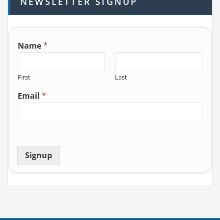
NEWSLETTER SIGNUP
f
o
r:
Name
*
First
Last
Email
*
Signup