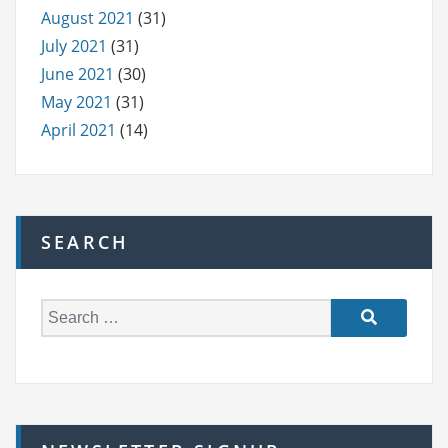
August 2021
(31)
July 2021
(31)
June 2021
(30)
May 2021
(31)
April 2021
(14)
SEARCH
S
e
a
r
c
h