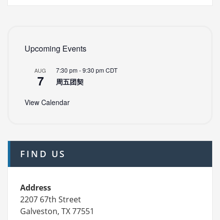
Upcoming Events
7:30 pm
-
9:30 pm
CDT
AUG
7
周五团契
View Calendar
FIND US
Address
2207 67th Street
Galveston, TX 77551