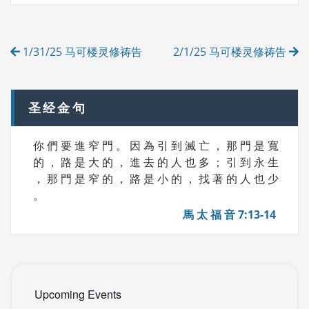
S
G
O
R
Post
I
1/31/25 马可楼灵修祷告
2/1/25 马可楼灵修祷告
E
navigation
S
圣经金句
你 們 要 進 窄 門 。 因 為 引 到 滅 亡 ， 那 門 是 寬
的 ， 路 是 大 的 ， 進 去 的 人 也 多 ； 引 到 永 生
， 那 門 是 窄 的 ， 路 是 小 的 ， 找 著 的 人 也 少
。
馬 太 福 音 7:13-14
Upcoming Events