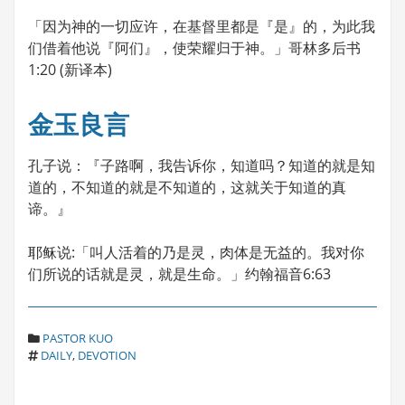
「因为神的一切应许，在基督里都是『是』的，为此我
们借着他说『阿们』，使荣耀归于神。」哥林多后书
1:20 (新译本)
金玉良言
孔子说：『子路啊，我告诉你，知道吗？知道的就是知
道的，不知道的就是不知道的，这就关于知道的真
谛。』
耶稣说:「叫人活着的乃是灵，肉体是无益的。我对你
们所说的话就是灵，就是生命。」约翰福音6:63
C
PASTOR KUO
T
A
DAILY
,
DEVOTION
A
T
G
E