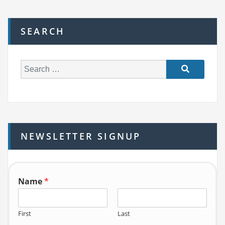
SEARCH
S
e
a
r
c
h
NEWSLETTER SIGNUP
f
o
r:
Name
*
First
Last