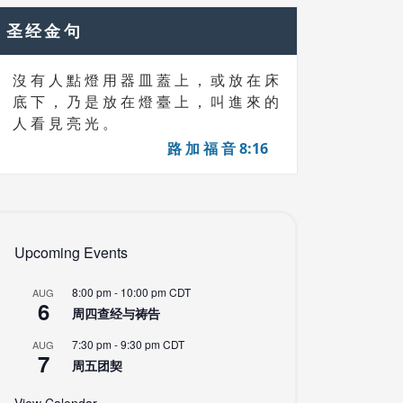
圣经金句
沒 有 人 點 燈 用 器 皿 蓋 上 ， 或 放 在 床
底 下 ， 乃 是 放 在 燈 臺 上 ， 叫 進 來 的
人 看 見 亮 光 。
路 加 福 音 8:16
Upcoming Events
8:00 pm
-
10:00 pm
CDT
AUG
6
周四查经与祷告
7:30 pm
-
9:30 pm
CDT
AUG
7
周五团契