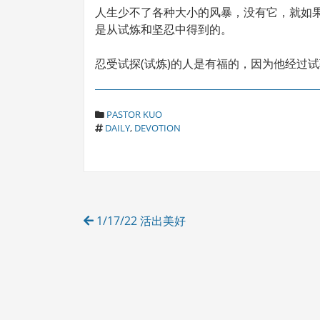
人生少不了各种大小的风暴，没有它，就如
是从试炼和坚忍中得到的。
忍受试探(试炼)的人是有福的，因为他经过
C
PASTOR KUO
T
A
DAILY
,
DEVOTION
A
T
G
E
S
G
O
R
Post
I
1/17/22 活出美好
E
navigation
S