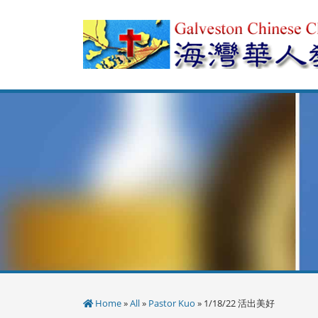
Skip
to
content
Home
»
All
»
Pastor Kuo
» 1/18/22 活出美好