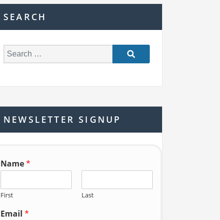
SEARCH
S
e
a
r
c
h
NEWSLETTER SIGNUP
f
o
r:
Name
*
First
Last
Email
*