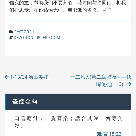
信实的主，帮助我们不要分心，花时间与你同行，将我
们心思专注在你话语光中。奉耶稣的名义。阿门。
C
PASTOR NI
T
A
DEVOTION
,
UPPER ROOM
A
T
G
E
S
G
O
R
Post
I
1/13/24 活出美好
十二凡人(第二章 彼得——快
E
navigation
S
嘴使徒) （6）
圣经金句
口 善 應 對 ， 自 覺 喜 樂 ； 話 合 其 時 ， 何 等 美
好 。
箴 言 15:23