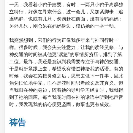
一天，我看着小鸭子嬉耍，有时，一两只小鸭子离群独
立特行，好像在寻索什么，过一会儿，又加紧脚步，追
逐鸭群。也或有几只，匆匆赶在前面，没有等鸭妈妈；
另外几只，则总呆在妈妈身边，模仿她的一举一动。
我突然想到，它们的行为正像我多年来与神同行时一
样。很多时候，我会失去注意力，让我的读经灵修、与
神交通的时间被其他更“紧急”的事情所挤压，排到了第
二位。最终，我还是意识到我需要专注于与神的交通。
于是就赶紧跟上去，希望没有错过神给我的话语。有的
时候，我会在紧接灵修之后，思想去做下一件事，因此
匆匆忙忙地学完，而不是花时间思考经文及其真义。但
当我跟在神的身边，随着祂的导引学习经文时，我就得
到了祂的回应。每当我花时间在神的话语中听到祂声音
时，我发现我的信心便更坚固，做事也更有成效。
祷告