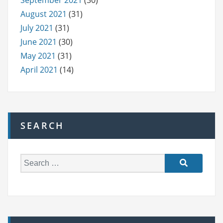
August 2021
(31)
July 2021
(31)
June 2021
(30)
May 2021
(31)
April 2021
(14)
SEARCH
S
e
a
r
c
h