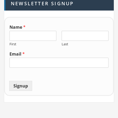
NEWSLETTER SIGNUP
f
o
r:
Name
*
First
Last
Email
*
Signup