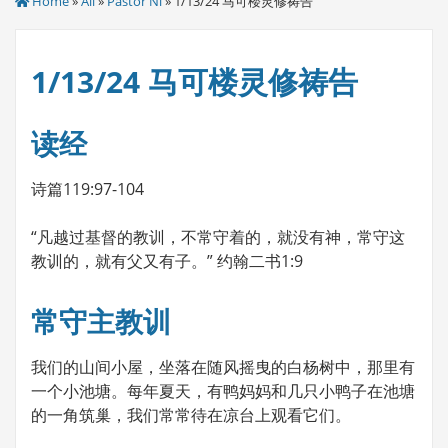
Home
»
All
»
Pastor Ni
» 1/13/24 马可楼灵修祷告
1/13/24 马可楼灵修祷告
读经
诗篇119:97-104
“凡越过基督的教训，不常守着的，就没有神，常守这
教训的，就有父又有子。” 约翰二书1:9
常守主教训
我们的山间小屋，坐落在随风摇曳的白杨树中，那里有
一个小池塘。每年夏天，有鸭妈妈和几只小鸭子在池塘
的一角筑巢，我们常常待在凉台上观看它们。