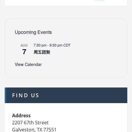
Upcoming Events
7:30 pm
-
9:30 pm
CDT
AUG
7
周五团契
View Calendar
FIND US
Address
2207 67th Street
Galveston, TX 77551