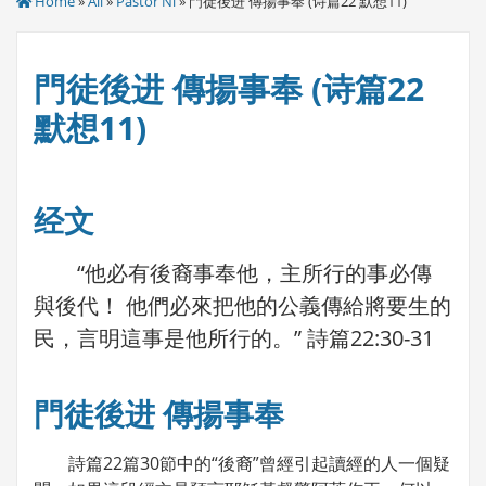
Home
»
All
»
Pastor Ni
» 門徒後进 傳揚事奉 (诗篇22 默想11)
門徒後进 傳揚事奉 (诗篇22
默想11)
经文
“他必有後裔事奉他，主所行的事必傳
與後代！ 他們必來把他的公義傳給將要生的
民，言明這事是他所行的。” 詩篇22:30-31
門徒後进 傳揚事奉
詩篇22篇30節中的“後裔”曾經引起讀經的人一個疑