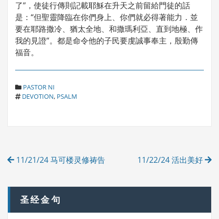
了”，使徒行傳則記載耶穌在升天之前留給門徒的話
是：“但聖靈降臨在你們身上、你們就必得著能力．並
要在耶路撒冷、猶太全地、和撒瑪利亞、直到地極、作
我的見證”。都是命令他的子民要虔誠事奉主，殷勤傳
福音。
C
PASTOR NI
T
A
DEVOTION
,
PSALM
A
T
G
E
S
G
O
R
Post
I
11/21/24 马可楼灵修祷告
11/22/24 活出美好
E
navigation
S
圣经金句