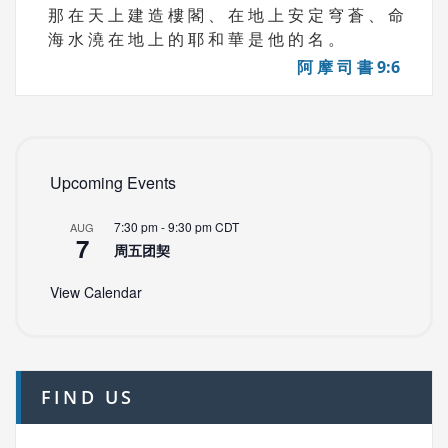
那 在 天 上 建 造 樓 閣 、 在 地 上 安 定 穹 蒼 、 命
海 水 澆 在 地 上 的 耶 和 華 是 他 的 名 。
阿 摩 司 書 9:6
Upcoming Events
7:30 pm
-
9:30 pm
CDT
AUG
7
周五团契
View Calendar
FIND US