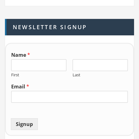
r
c
h
NEWSLETTER SIGNUP
f
o
r:
Name
*
First
Last
Email
*
Signup