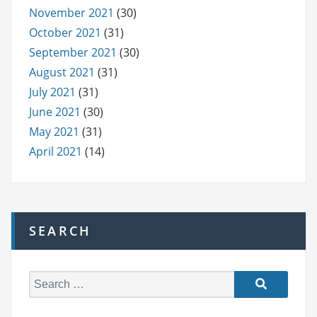
November 2021
(30)
October 2021
(31)
September 2021
(30)
August 2021
(31)
July 2021
(31)
June 2021
(30)
May 2021
(31)
April 2021
(14)
SEARCH
S
e
a