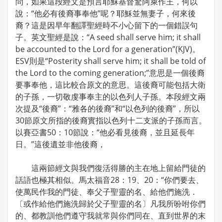
問，如果這段經文是預言耶穌基督驚阿萊作王，何以
說：“他必有後裔事奉他”呢？耶穌並無妻子，何來後
裔？這是因早年翻譯聖經時不小心留下的一個錯誤句
子。英文聖經是說：“A seed shall serve him; it shall
be accounted to the Lord for a generation”(KJV)。
ESV則是“Posterity shall serve him; it shall be told of
the Lord to the coming generation;”意思是一個後裔
要事奉他，這比較合原文的意思。這後裔可能包括大衛
的子孫，一切敬虔事奉主的以色列人子孫。本段經文兩
次提及“後裔”：“雅各的後裔”和“以色列的後裔”，所以
30節原文所指的後裔實指以色列十二支派的子孫而言。
以賽亞書50：10節說：“他必看見後裔，並且延長年
日。”這後遺並非他後裔，
這兩節經文與我們復活得勝的主在地上留給門徒的
話語也極其相似。馬太福音28：19、20：“你們要去、
使萬民作我的門徒、奉父子聖靈的名、給他們施洗．
〔或作給他們施洗歸於父子聖靈的名〕凡我所吩咐你們
的、都教訓他們遵守我就常與你們同在、直到世界的末