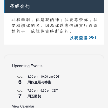
圣经金句
耶 和 華 啊 ， 你 是 我 的 神 ； 我 要 尊 崇 你 ， 我
要 稱 讚 你 的 名 。 因 為 你 以 忠 信 誠 實 行 過 奇
妙 的 事 ， 成 就 你 古 時 所 定 的 。
以 賽 亞 書 25:1
Upcoming Events
8:00 pm
-
10:00 pm
CDT
AUG
6
周四查经与祷告
7:30 pm
-
9:30 pm
CDT
AUG
7
周五团契
View Calendar