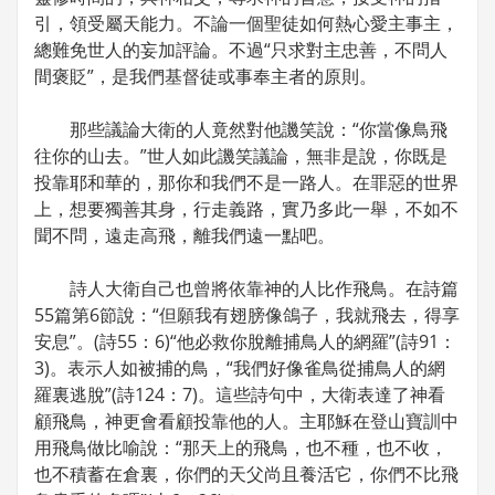
引，領受屬天能力。不論一個聖徒如何熱心愛主事主，
總難免世人的妄加評論。不過“只求對主忠善，不問人
間褒貶”，是我們基督徒或事奉主者的原則。
那些議論大衛的人竟然對他譏笑說：“你當像鳥飛
往你的山去。”世人如此譏笑議論，無非是說，你既是
投靠耶和華的，那你和我們不是一路人。在罪惡的世界
上，想要獨善其身，行走義路，實乃多此一舉，不如不
聞不問，遠走高飛，離我們遠一點吧。
詩人大衛自己也曾將依靠神的人比作飛鳥。在詩篇
55篇第6節說：“但願我有翅膀像鴿子，我就飛去，得享
安息”。(詩55：6)“他必救你脫離捕鳥人的網羅”(詩91：
3)。表示人如被捕的鳥，“我們好像雀鳥從捕鳥人的網
羅裏逃脫”(詩124：7)。這些詩句中，大衛表達了神看
顧飛鳥，神更會看顧投靠他的人。主耶穌在登山寶訓中
用飛鳥做比喻說：“那天上的飛鳥，也不種，也不收，
也不積蓄在倉裏，你們的天父尚且養活它，你們不比飛