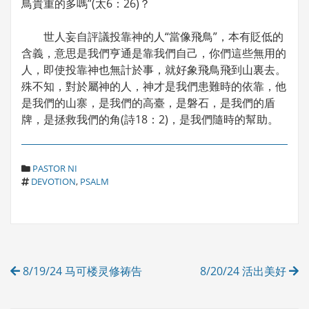
鳥貴重的多嗎”(太6：26)？
世人妄自評議投靠神的人“當像飛鳥”，本有貶低的
含義，意思是我們亨通是靠我們自己，你們這些無用的
人，即使投靠神也無計於事，就好象飛鳥飛到山裏去。
殊不知，對於屬神的人，神才是我們患難時的依靠，他
是我們的山寨，是我們的高臺，是磐石，是我們的盾
牌，是拯救我們的角(詩18：2)，是我們隨時的幫助。
C
PASTOR NI
T
A
DEVOTION
,
PSALM
A
T
G
E
S
G
O
R
Post
I
8/19/24 马可楼灵修祷告
8/20/24 活出美好
E
navigation
S