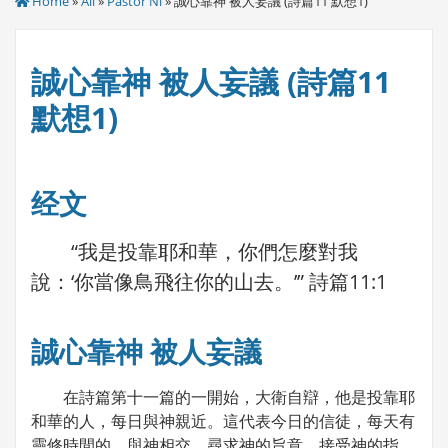
Home
»
All
»
Pastor Ni
» 誠心靠神 被人妄議 (詩篇11 默想1)
誠心靠神 被人妄議 (詩篇11
默想1)
经文
“我是投靠耶和華，你們怎麼對我
說：‘你當像鳥飛往你的山去。’” 詩篇11:1
誠心靠神 被人妄議
在詩篇第十一篇的一開始，大衛自辯，他是投靠耶
和華的人，每日與神親近。這代表今日的信徒，每天有
靈修時間的，與神相交，尋求神的旨意，接受神的指