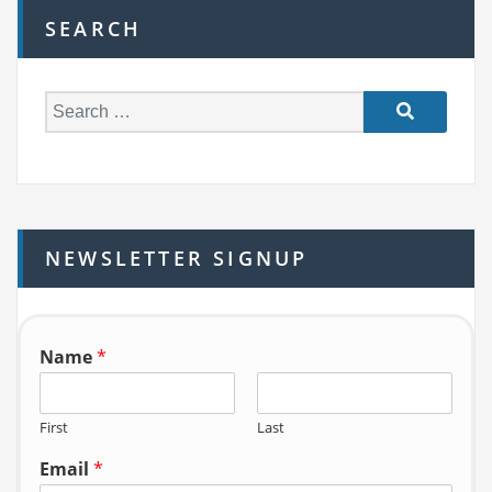
SEARCH
S
e
a
r
c
h
NEWSLETTER SIGNUP
f
o
r:
Name
*
First
Last
Email
*