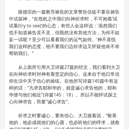
路德宗的一篇教导祷告的文章警告信徒不要在祷告
中试探神，“在危机之中我们向神祈求时，不可抱着’试
试看(try to see)‘的心态，有些人会这样说：‘虽然我们
也不知道祷告灵不灵，但既然没有其他方法，为何不姑
妄一试呢？至少可以看看我们的运气如何。’神不喜悦
我们这样的态度，他不要我们边祈求边又怀疑他肯不肯
帮助我们。“
从上面所引用大卫诗篇27篇的经文，我们看到大卫
在向神祈求时对神有着坚定的信心。这来自于他日常信
仰生活中关于信心的操练。在他所写诗篇145篇中有这
样的话：”凡求告耶和华的，就是诚心求告他的，耶和
华便与他们相近“(诗篇145：18）。所以不能怀试探之
心向神求告，而要”诚心求告”。
祈求之时要诚心，要有信心。大卫接着说，“敬畏
他的，他必成就他们的心愿，也必听他们的呼求，拯救