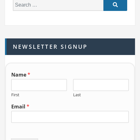
S
e
a
r
c
h
NEWSLETTER SIGNUP
f
o
r:
Name
*
First
Last
Email
*