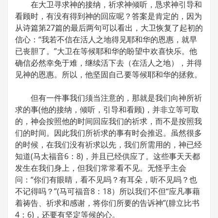
在大卫寻求神的接纳，祈求神倾听，恳求神引导和
看顾时，有没有得到神的回应呢？答案是肯定的，因为
从诗篇第27篇的最后两句可以看出，大卫恢复了起初的
信心：“我若不信在活人之地得见耶和华的恩惠，就早
已丧胆了。”大卫在等候耶和华的盼望中欢喜快乐。他
确信必然幸免于难，继续活下去（在活人之地），并得
见神的恩惠。所以，他坚固自己要等候耶和华的拯救。
但有一件事我们须当注意的，那就是我们向神所祈
求的事(他的接纳，倾听，引导和看顾)，并非立等可取
的，神会按照他的时间回应我们的祈求，而不是按照我
们的时间。因此我们所祈求的事有时会推迟。虽然很多
的时候，在我们没有祈求以先，我们所需用的，神已经
知道(马太福音6：8)，并且已经供应了。这些事天天都
发生在我们身上，但我们常常看不见。无怪乎主会
问：“你们有眼睛，看不见吗？有耳朵，听不见吗？也
不记得吗？”(马可福音8：18）所以我们不但“应凡事藉
着祷告、祈求和感谢，将你们所要的告诉神”(腓立比书
4：6)，还要有坚定等候的心。