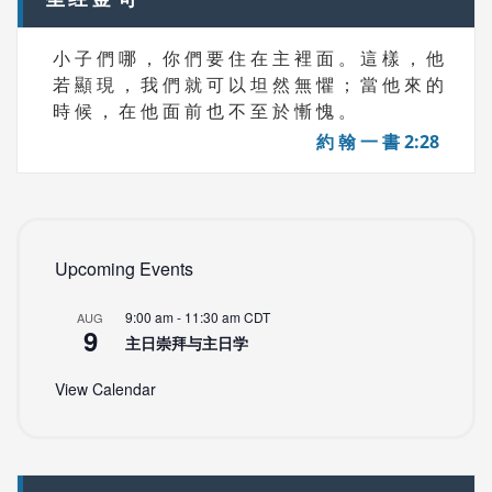
小 子 們 哪 ， 你 們 要 住 在 主 裡 面 。 這 樣 ， 他
若 顯 現 ， 我 們 就 可 以 坦 然 無 懼 ； 當 他 來 的
時 候 ， 在 他 面 前 也 不 至 於 慚 愧 。
約 翰 一 書 2:28
Upcoming Events
9:00 am
-
11:30 am
CDT
AUG
9
主日崇拜与主日学
View Calendar