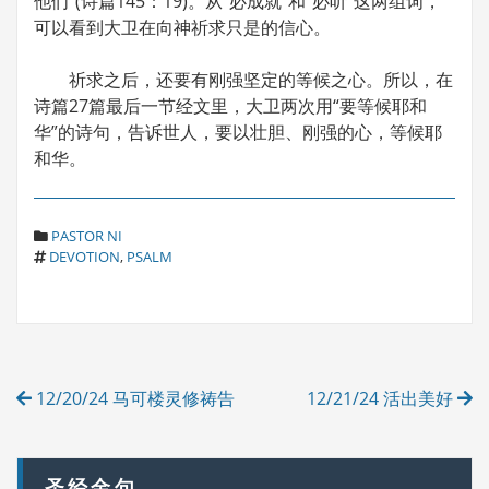
他们”(诗篇145：19)。从“必成就”和“必听”这两组词，
可以看到大卫在向神祈求只是的信心。
祈求之后，还要有刚强坚定的等候之心。所以，在
诗篇27篇最后一节经文里，大卫两次用“要等候耶和
华”的诗句，告诉世人，要以壮胆、刚强的心，等候耶
和华。
C
PASTOR NI
T
A
DEVOTION
,
PSALM
A
T
G
E
S
G
O
R
Post
I
12/20/24 马可楼灵修祷告
12/21/24 活出美好
E
navigation
S
圣经金句