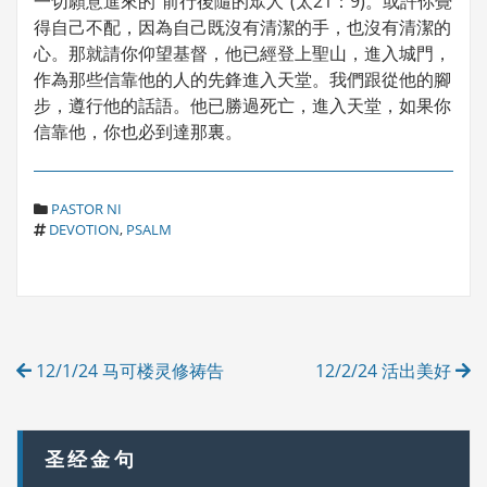
一切願意進來的“前行後隨的眾人”(太21：9)。或許你覺
得自己不配，因為自己既沒有清潔的手，也沒有清潔的
心。那就請你仰望基督，他已經登上聖山，進入城門，
作為那些信靠他的人的先鋒進入天堂。我們跟從他的腳
步，遵行他的話語。他已勝過死亡，進入天堂，如果你
信靠他，你也必到達那裏。
C
PASTOR NI
T
A
DEVOTION
,
PSALM
A
T
G
E
S
G
O
R
Post
I
12/1/24 马可楼灵修祷告
12/2/24 活出美好
E
navigation
S
圣经金句