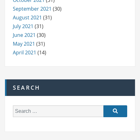
September 2021
(30)
August 2021
(31)
July 2021
(31)
June 2021
(30)
May 2021
(31)
April 2021
(14)
SEARCH
S
e
a
r
c