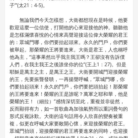
子’”(太21：4-5)。
無論我們今天怎樣想，大衛都想現在是時候，他要
歡迎這麼一位信使，打開他的心來迎接他的神。聽聽他
是怎樣滿懷喜悅的心情來高聲迎接這位偉大榮耀的君王
的：眾城門哪，你們要抬起頭來。永久的門戶，你們要
被舉起。那榮耀的王將要進來。大衛是君王，人也稱呼
他為主，“這事果然出乎我主我王嗎？王卻沒有告訴僕
人們，在我主我王之後誰坐你的位”(王上1：27)。但是
耶穌是萬主之主，是萬王之王。大衛要開城門迎接榮耀
的王，先要振聾發聵，一再揚聲呼喊，“眾城門哪，你
們要抬起頭來！永久的門戶，你們要把頭抬起！那榮耀
的王將要進來！榮耀的王是誰呢？萬軍之耶和華，他是
榮耀的王！（細拉）”感情深切至此，重複並非徒然，
反而顯得有力，如一首歌曲為加強氣勢而以重詞疊句的
形式反複詠歎。大衛的這句話用令人欣喜的變奏被重
複，似更在呼喊大家要敞開心懷，來迎接榮耀的君王。
眾城門抬頭，迎接榮耀的君王將要進來的同時，也迎接