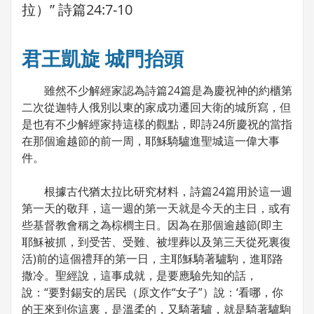
拉）” 詩篇24:7-10
君王凱旋 城門抬頭
雖然不少解經家認為詩篇24篇是為慶祝神的約櫃第
二次從迦特人俄別以東的家成功遷回大衛的城所寫，但
是也有不少解經家持這樣的觀點，即詩24所慶祝的當指
在那個逾越節的前一周，耶穌騎驢進聖城這一偉大事
件。
根據古代猶太拉比研究材料，詩篇24篇用於這一週
第一天的敬拜，這一週的第一天就是今天的主日，或有
些基督教會稱之為棕櫚主日。因為在那個逾越節(即主
耶穌被抓，到受苦、受難、被埋葬以及第三天從死裏復
活)前的這個禮拜的第一日，主耶穌騎著驢駒，進耶路
撒冷。聖經說，這事成就，是要應驗先知的話，
說：“要對錫安的居民（原文作“女子”）說：‘看哪，你
的王來到你這裏，是溫柔的，又騎著驢，就是騎著驢駒