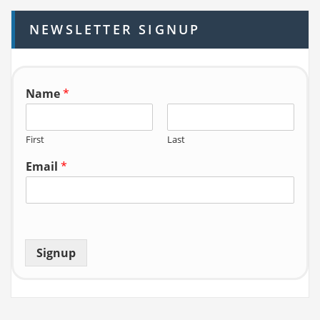
h
NEWSLETTER SIGNUP
f
o
r:
Name
*
First
Last
Email
*
Signup