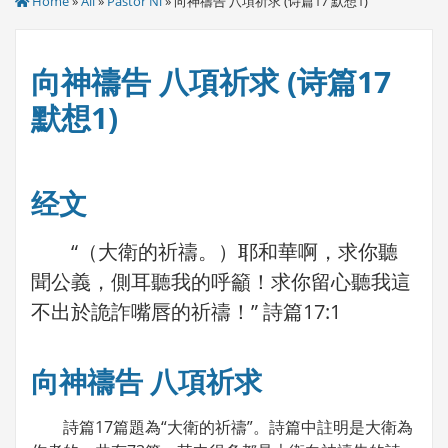
Home
»
All
»
Pastor Ni
» 向神禱告 八項祈求 (诗篇17 默想1)
向神禱告 八項祈求 (诗篇17
默想1)
经文
“（大衛的祈禱。）耶和華啊，求你聽
聞公義，側耳聽我的呼籲！求你留心聽我這
不出於詭詐嘴唇的祈禱！” 詩篇17:1
向神禱告 八項祈求
詩篇17篇題為“大衛的祈禱”。詩篇中註明是大衛為