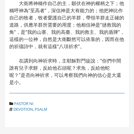
大衛將神稱作自己的主，願伏在神的權柄之下；他
稱呼神為“至高者”，深信神是大有能力的；他把神比作
自己的牧者，牧者愛護自己的羊群，帶領羊群走正確的
道路，供應羊群所需要的用度；他相信神是“拯救我的
角”，是“我的山寨、我的高臺、我的救主、我的盾牌”，
這樣的一位神，自然是大衛斷然可以依靠的，因而在他
的祈禱詩中，就有這樣“八項祈求”。
在講到向神祈求時，主耶穌對門徒說：“你們中間
誰有兒子求餅，反給他石頭呢？求魚，反給他蛇
呢？”是否向神祈求，可以考察我們向神的信心是大還
是小。
C
PASTOR NI
T
A
DEVOTION
,
PSALM
A
T
G
E
S
G
O