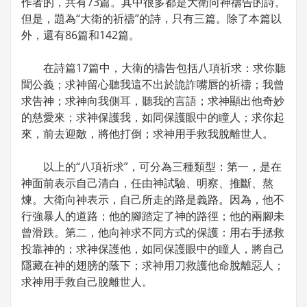
作者的，共有73篇。其中很多都是大衛向神禱告的詩。
但是，題為“大衛的祈禱”的詩，只有三篇。除了本篇以
外，還有86篇和142篇。
在詩篇17篇中，大衛的禱告包括八項祈求：求你聽
聞公義；求神留心聽我這不出於詭詐嘴唇的祈禱；我曾
求告神；求神向我側耳，聽我的言語；求神顯出他奇妙
的慈愛來；求神保護我，如同保護眼中的瞳人；求你起
來，前去迎敵，將他打倒；求神用手救我脫離世人。
以上的“八項祈求”，可分為三種類型：第一，是在
神面前表示自己清白，任由神試驗、明察、推斷、熬
煉。大衛向神表示，自己所走的路是義路。因為，他不
行強暴人的道路；他的腳踏定了神的路徑；他的兩腳未
曾滑跌。第二，他向神求不同方式的保護：用右手拯救
投靠神的；求神保護他，如同保護眼中的瞳人，將自己
隱藏在神的翅膀的蔭下；求神用刀救護他命脫離惡人；
求神用手救自己脫離世人。