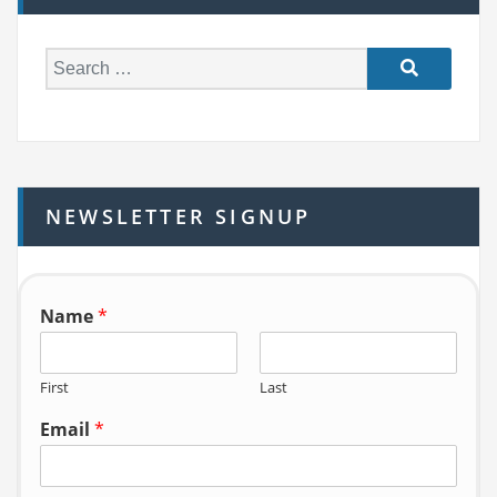
S
e
a
r
c
h
NEWSLETTER SIGNUP
f
o
r:
Name
*
First
Last
Email
*