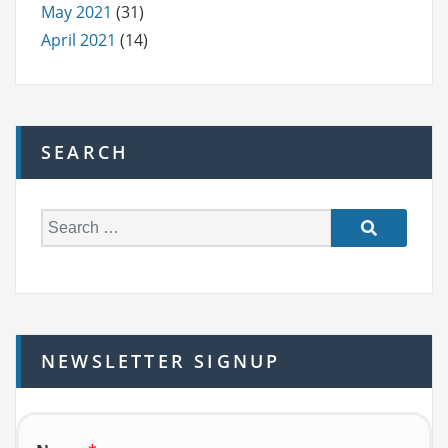
May 2021
(31)
April 2021
(14)
SEARCH
S
e
a
r
c
h
NEWSLETTER SIGNUP
f
o
r: