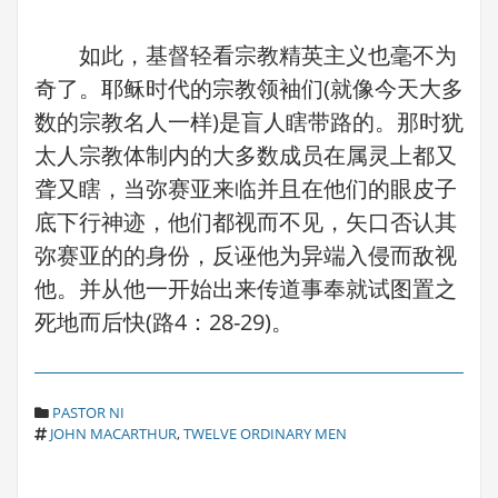
如此，基督轻看宗教精英主义也毫不为
奇了。耶稣时代的宗教领袖们(就像今天大多
数的宗教名人一样)是盲人瞎带路的。那时犹
太人宗教体制内的大多数成员在属灵上都又
聋又瞎，当弥赛亚来临并且在他们的眼皮子
底下行神迹，他们都视而不见，矢口否认其
弥赛亚的的身份，反诬他为异端入侵而敌视
他。并从他一开始出来传道事奉就试图置之
死地而后快(路4：28-29)。
C
PASTOR NI
T
A
JOHN MACARTHUR
,
TWELVE ORDINARY MEN
A
T
G
E
S
G