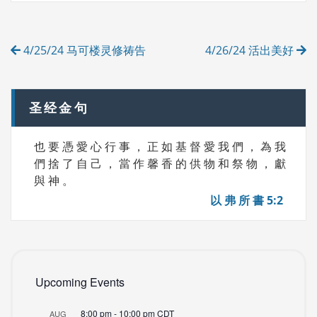
O
R
Post
I
4/25/24 马可楼灵修祷告
4/26/24 活出美好
E
navigation
S
圣经金句
也 要 憑 愛 心 行 事 ， 正 如 基 督 愛 我 們 ， 為 我
們 捨 了 自 己 ， 當 作 馨 香 的 供 物 和 祭 物 ， 獻
與 神 。
以 弗 所 書 5:2
Upcoming Events
8:00 pm
-
10:00 pm
CDT
AUG