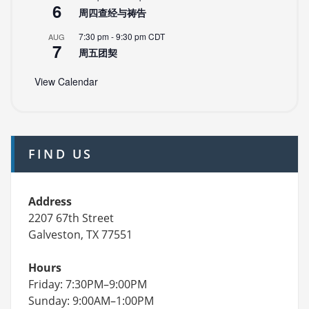
6
周四查经与祷告
7:30 pm
-
9:30 pm
CDT
AUG
7
周五团契
View Calendar
FIND US
Address
2207 67th Street
Galveston, TX 77551
Hours
Friday: 7:30PM–9:00PM
Sunday: 9:00AM–1:00PM