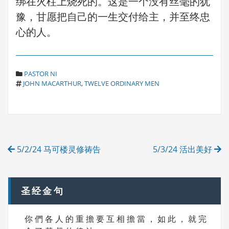
绑在火柱上烧死的。这是一个没有丝毫的犹
豫，甘愿把自己的一生交付给主，并至终忠
心的人。
C
PASTOR NI
T
A
JOHN MACARTHUR
,
TWELVE ORDINARY MEN
A
T
G
E
S
G
O
R
Post
I
5/2/24 马可楼灵修祷告
5/3/24 活出美好
E
navigation
S
圣经金句
你 們 各 人 的 重 擔 要 互 相 擔 當 ， 如 此 ， 就 完