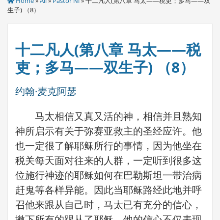
Home
»
All
»
Pastor Ni
» 十二凡人(第八章 马太——税吏；多马——双
生子) （8）
十二凡人(第八章 马太——税
吏；多马——双生子) （8）
约翰·麦克阿瑟
马太相信又真又活的神，相信并且熟知
神所启示有关于弥赛亚救主的圣经应许。他
也一定很了解耶稣所行的事情，因为他坐在
税关每天面对往来的人群，一定听到很多这
位施行神迹的耶稣如何在巴勒斯坦一带治病
赶鬼等各样异能。因此当耶稣路经此地并呼
召他来跟从自己时，马太已有充分的信心，
撇下所有的跟从了耶稣。他的信心不仅表现