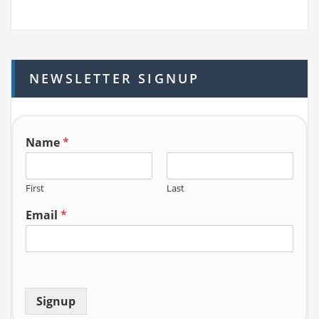
a
r
c
h
NEWSLETTER SIGNUP
f
o
r:
Name
*
First
Last
Email
*
Signup