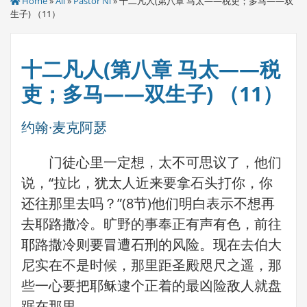
Home
»
All
»
Pastor Ni
» 十二凡人(第八章 马太——税吏；多马——双
生子) （11）
十二凡人(第八章 马太——税
吏；多马——双生子) （11）
约翰·麦克阿瑟
门徒心里一定想，太不可思议了，他们
说，“拉比，犹太人近来要拿石头打你，你
还往那里去吗？”(8节)他们明白表示不想再
去耶路撒冷。旷野的事奉正有声有色，前往
耶路撒冷则要冒遭石刑的风险。现在去伯大
尼实在不是时候，那里距圣殿咫尺之遥，那
些一心要把耶稣逮个正着的最凶险敌人就盘
踞在那里。