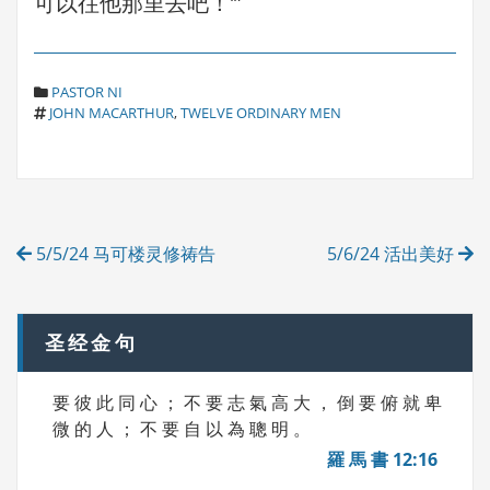
可以往他那里去吧！’”
C
PASTOR NI
T
A
JOHN MACARTHUR
,
TWELVE ORDINARY MEN
A
T
G
E
S
G
O
R
Post
I
5/5/24 马可楼灵修祷告
5/6/24 活出美好
E
navigation
S
圣经金句
要 彼 此 同 心 ； 不 要 志 氣 高 大 ， 倒 要 俯 就 卑
微 的 人 ； 不 要 自 以 為 聰 明 。
羅 馬 書 12:16