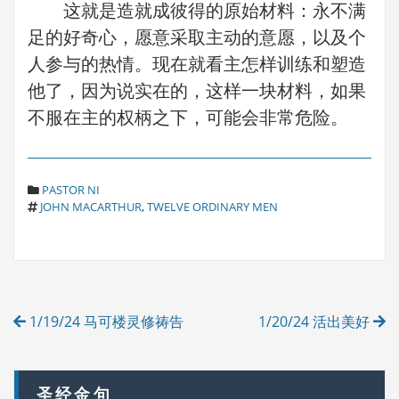
这就是造就成彼得的原始材料：永不满
足的好奇心，愿意采取主动的意愿，以及个
人参与的热情。现在就看主怎样训练和塑造
他了，因为说实在的，这样一块材料，如果
不服在主的权柄之下，可能会非常危险。
C
PASTOR NI
T
A
JOHN MACARTHUR
,
TWELVE ORDINARY MEN
A
T
G
E
S
G
O
R
Post
I
1/19/24 马可楼灵修祷告
1/20/24 活出美好
E
navigation
S
圣经金句