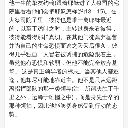
他一生的挚友约翰)跟着耶稣进了大祭司的宅
院里看看他们会把耶稣怎样(约18：15)。在
大祭司院子里，彼得也是唯一离耶稣最近
的，以至于鸡叫之时，主转过身来看彼得，
彼得能看得那样真切。在其他门徒离弃基督
并为自己的生命恐惧而逃之夭夭后很久，彼
得几乎独自一人冒着被诱捕的危险跟着主，
虽然他有恐惧和软弱，但他不能完全放弃基
督。 这是真正领导者的标志。当其他人都逃
逸，他却尽可能地靠近主。他不是只从远距
离指挥部队的那一类领导(注：所谓决胜于千
里之外，运筹于帷幄之中)，而是身先士卒的
那种领袖，因此他能够切身感受到行动的态
势。