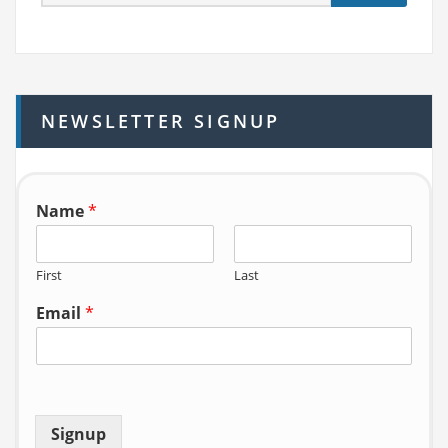
e
a
r
c
h
NEWSLETTER SIGNUP
f
o
r:
Name
*
First
Last
Email
*
Signup