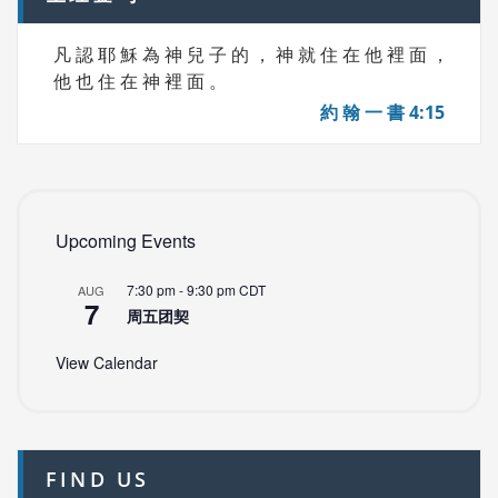
凡 認 耶 穌 為 神 兒 子 的 ， 神 就 住 在 他 裡 面 ，
他 也 住 在 神 裡 面 。
約 翰 一 書 4:15
Upcoming Events
7:30 pm
-
9:30 pm
CDT
AUG
7
周五团契
View Calendar
FIND US