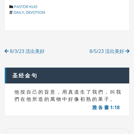
C
PASTOR KUO
T
A
DAILY
,
DEVOTION
A
T
G
E
S
G
O
R
Post
I
8/3/23 活出美好
8/5/23 活出美好
E
navigation
S
圣经金句
他 按 自 己 的 旨 意 ， 用 真 道 生 了 我 們 ， 叫 我
們 在 他 所 造 的 萬 物 中 好 像 初 熟 的 果 子 。
雅 各 書 1:18