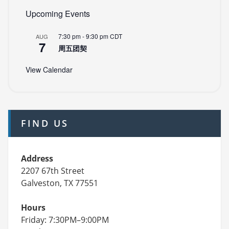
Upcoming Events
7:30 pm
-
9:30 pm
CDT
AUG
7
周五团契
View Calendar
FIND US
Address
2207 67th Street
Galveston, TX 77551
Hours
Friday: 7:30PM–9:00PM