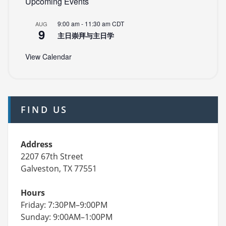
Upcoming Events
9:00 am
-
11:30 am
CDT
AUG
9
主日崇拜与主日学
View Calendar
FIND US
Address
2207 67th Street
Galveston, TX 77551
Hours
Friday: 7:30PM–9:00PM
Sunday: 9:00AM–1:00PM