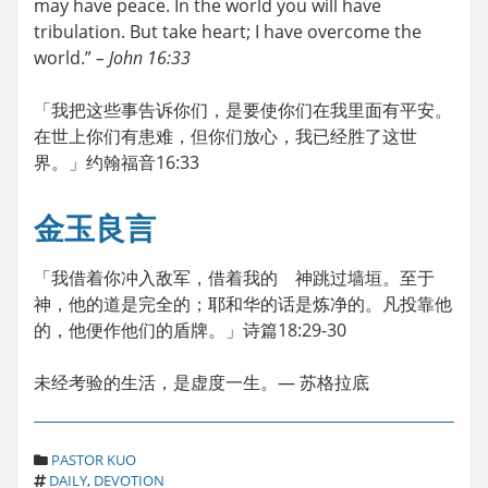
may have peace. In the world you will have
tribulation. But take heart; I have overcome the
world.”
– John 16:33
「我把这些事告诉你们，是要使你们在我里面有平安。
在世上你们有患难，但你们放心，我已经胜了这世
界。」约翰福音16:33
金玉良言
「我借着你冲入敌军，借着我的 神跳过墙垣。至于
神，他的道是完全的；耶和华的话是炼净的。凡投靠他
的，他便作他们的盾牌。」诗篇18:29-30
未经考验的生活，是虚度一生。— 苏格拉底
C
PASTOR KUO
T
A
DAILY
,
DEVOTION