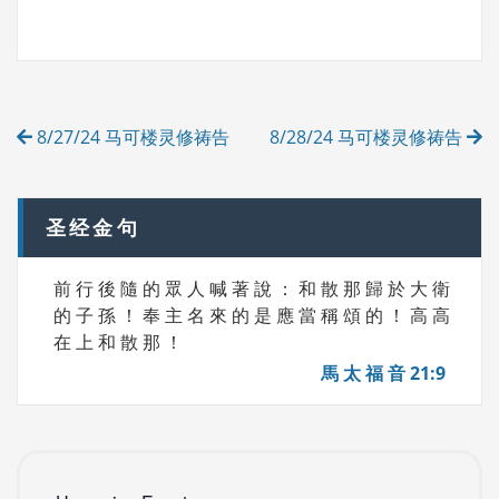
A
T
G
E
S
G
O
R
Post
I
8/27/24 马可楼灵修祷告
8/28/24 马可楼灵修祷告
E
navigation
S
圣经金句
前 行 後 隨 的 眾 人 喊 著 說 ： 和 散 那 歸 於 大 衛
的 子 孫 ！ 奉 主 名 來 的 是 應 當 稱 頌 的 ！ 高 高
在 上 和 散 那 ！
馬 太 福 音 21:9