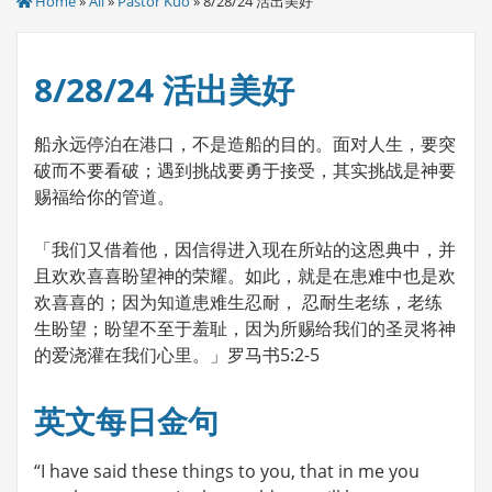
Home
»
All
»
Pastor Kuo
» 8/28/24 活出美好
8/28/24 活出美好
船永远停泊在港口，不是造船的目的。面对人生，要突
破而不要看破；遇到挑战要勇于接受，其实挑战是神要
赐福给你的管道。
「我们又借着他，因信得进入现在所站的这恩典中，并
且欢欢喜喜盼望神的荣耀。如此，就是在患难中也是欢
欢喜喜的；因为知道患难生忍耐， 忍耐生老练，老练
生盼望；盼望不至于羞耻，因为所赐给我们的圣灵将神
的爱浇灌在我们心里。」罗马书5:2-5
英文每日金句
“I have said these things to you, that in me you