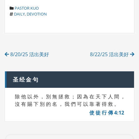
C
PASTOR KUO
T
A
DAILY
,
DEVOTION
A
T
G
E
S
G
O
R
Post
I
8/20/25 活出美好
8/22/25 活出美好
E
navigation
S
圣经金句
除 他 以 外 ， 別 無 拯 救 ； 因 為 在 天 下 人 間 ，
沒 有 賜 下 別 的 名 ， 我 們 可 以 靠 著 得 救 。
使 徒 行 傳 4:12