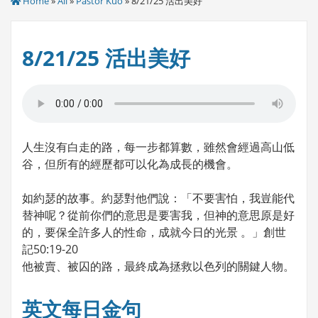
Home
»
All
»
Pastor Kuo
» 8/21/25 活出美好
8/21/25 活出美好
人生沒有白走的路，每一步都算數，雖然會經過高山低
谷，但所有的經歷都可以化為成長的機會。
如約瑟的故事。約瑟對他們說：「不要害怕，我豈能代
替神呢？從前你們的意思是要害我，但神的意思原是好
的，要保全許多人的性命，成就今日的光景 。」創世
記50:19-20
他被賣、被囚的路，最終成為拯救以色列的關鍵人物。
英文每日金句