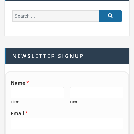
S
e
a
r
c
h
NEWSLETTER SIGNUP
f
o
r:
Name
*
First
Last
Email
*