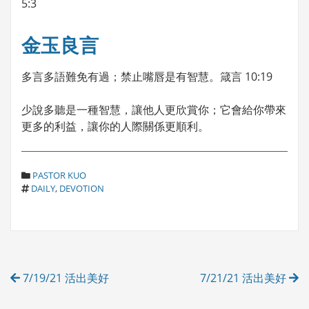
5:3
金玉良言
多言多語難免有過；禁止嘴唇是有智慧。箴言 10:19
少說多聽是一種智慧，讓他人更欣賞你；它會給你帶來
更多的利益，讓你的人際關係更順利。
C
PASTOR KUO
T
A
DAILY
,
DEVOTION
A
T
G
E
S
G
O
R
Post
I
7/19/21 活出美好
7/21/21 活出美好
E
navigation
S