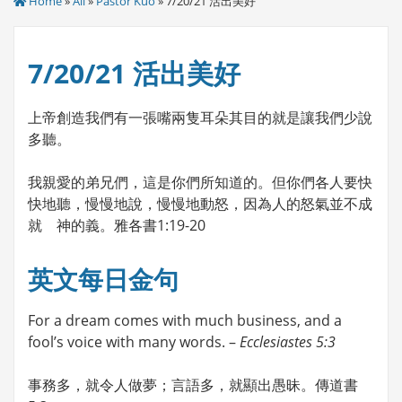
Home
»
All
»
Pastor Kuo
» 7/20/21 活出美好
7/20/21 活出美好
上帝創造我們有一張嘴兩隻耳朵其目的就是讓我們少說
多聽。
我親愛的弟兄們，這是你們所知道的。但你們各人要快
快地聽，慢慢地說，慢慢地動怒，因為人的怒氣並不成
就 神的義。雅各書1:19-20
英文每日金句
For a dream comes with much business, and a
fool’s voice with many words. –
Ecclesiastes 5:3
事務多，就令人做夢；言語多，就顯出愚昧。傳道書