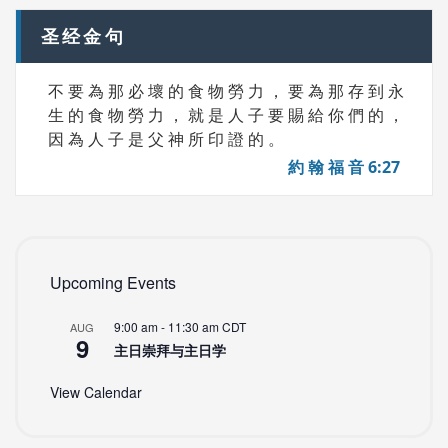
圣经金句
不 要 為 那 必 壞 的 食 物 勞 力 ， 要 為 那 存 到 永
生 的 食 物 勞 力 ， 就 是 人 子 要 賜 給 你 們 的 ，
因 為 人 子 是 父 神 所 印 證 的 。
約 翰 福 音 6:27
Upcoming Events
9:00 am
-
11:30 am
CDT
AUG
9
主日崇拜与主日学
View Calendar