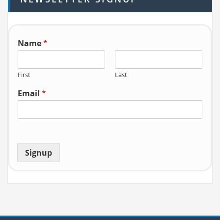
f
o
r:
Name
*
First
Last
Email
*
Signup