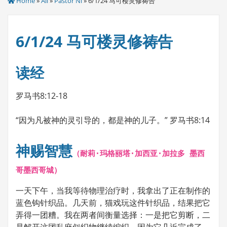
Home
»
All
»
Pastor Ni
» 6/1/24 马可楼灵修祷告
6/1/24 马可楼灵修祷告
读经
罗马书8:12-18
“因为凡被神的灵引导的，都是神的儿子。” 罗马书8:14
神赐智慧
（耐莉·玛格丽塔·加西亚·加拉多 墨西
哥墨西哥城）
一天下午，当我等待物理治疗时，我拿出了正在制作的
蓝色钩针织品。几天前，猫戏玩这件针织品，结果把它
弄得一团糟。我在两者间衡量选择：一是把它剪断，二
是解开这团乱麻似织物继续编织，因为它几近完成了。