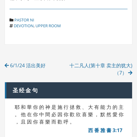
C
PASTOR NI
T
A
DEVOTION
,
UPPER ROOM
A
T
G
E
S
G
O
R
Post
I
6/1/24 活出美好
十二凡人(第十章 卖主的犹大)
E
navigation
S
（7）
圣经金句
耶 和 華 你 的 神 是 施 行 拯 救 、 大 有 能 力 的 主
。 他 在 你 中 間 必 因 你 歡 欣 喜 樂 ， 默 然 愛 你
， 且 因 你 喜 樂 而 歡 呼 。
西 番 雅 書 3:17