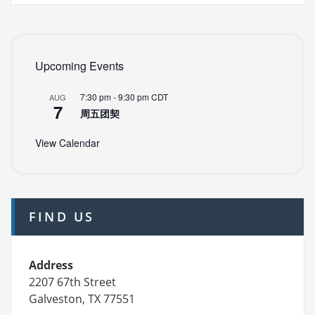
Upcoming Events
7:30 pm
-
9:30 pm
CDT
AUG
7
周五团契
View Calendar
FIND US
Address
2207 67th Street
Galveston, TX 77551