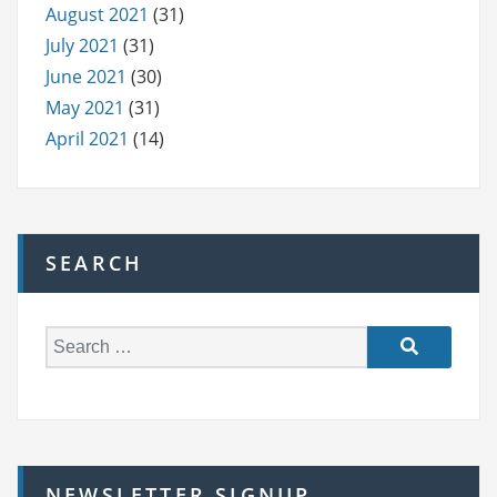
August 2021
(31)
July 2021
(31)
June 2021
(30)
May 2021
(31)
April 2021
(14)
SEARCH
S
e
a
r
c
h
NEWSLETTER SIGNUP