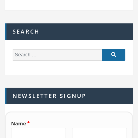
SEARCH
S
e
a
r
c
h
NEWSLETTER SIGNUP
f
o
r:
Name
*