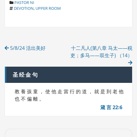
C
PASTOR NI
T
A
DEVOTION
,
UPPER ROOM
A
T
G
E
S
G
O
R
Post
I
5/8/24 活出美好
十二凡人(第八章 马太——税
E
navigation
S
吏；多马——双生子) （14）
圣经金句
教 養 孩 童 ， 使 他 走 當 行 的 道 ， 就 是 到 老 他
也 不 偏 離 。
箴 言 22:6