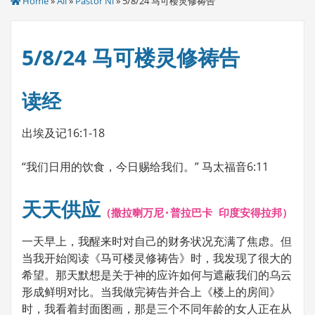
Home
»
All
»
Pastor Ni
» 5/8/24 马可楼灵修祷告
5/8/24 马可楼灵修祷告
读经
出埃及记16:1-18
“我们日用的饮食，今日赐给我们。” 马太福音6:11
天天供应
（撒拉喇万尼·普拉巴卡 印度安得拉邦）
一天早上，我醒来时对自己的财务状况充满了焦虑。但
当我开始阅读《马可楼灵修祷告》时，我发现了很大的
希望。那天默想是关于神的应许如何与遮蔽我们的乌云
形成鲜明对比。当我做完祷告并合上《楼上的房间》
时，我看着封面图画，那是三个不同年龄的女人正在从