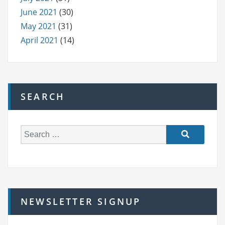
June 2021
(30)
May 2021
(31)
April 2021
(14)
SEARCH
S
e
a
r
c
h
NEWSLETTER SIGNUP
f
o