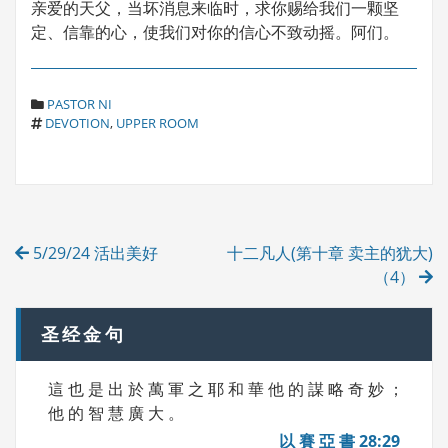
亲爱的天父，当坏消息来临时，求你赐给我们一颗坚
定、信靠的心，使我们对你的信心不致动摇。阿们。
C
PASTOR NI
T
A
DEVOTION
,
UPPER ROOM
A
T
G
E
S
G
O
R
Post
I
5/29/24 活出美好
十二凡人(第十章 卖主的犹大)
E
navigation
S
（4）
圣经金句
這 也 是 出 於 萬 軍 之 耶 和 華 他 的 謀 略 奇 妙 ；
他 的 智 慧 廣 大 。
以 賽 亞 書 28:29