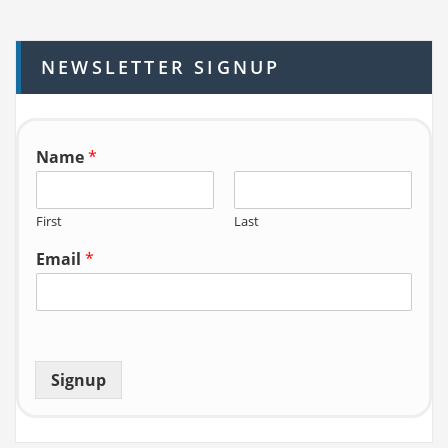
c
h
NEWSLETTER SIGNUP
f
o
r:
Name
*
First
Last
Email
*
Signup