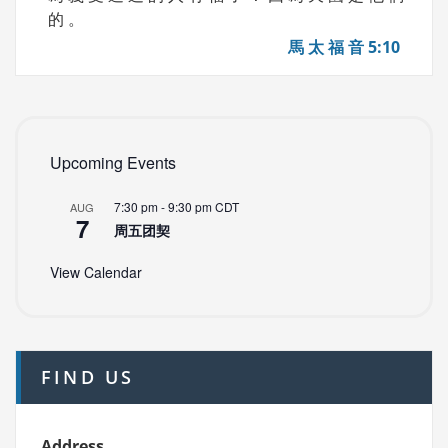
的 。
馬 太 福 音 5:10
Upcoming Events
7:30 pm
-
9:30 pm
CDT
AUG
7
周五团契
View Calendar
FIND US
Address