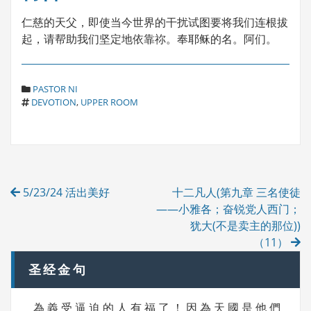
仁慈的天父，即使当今世界的干扰试图要将我们连根拔
起，请帮助我们坚定地依靠祢。奉耶稣的名。阿们。
C
PASTOR NI
T
A
DEVOTION
,
UPPER ROOM
A
T
G
E
S
G
O
R
Post
I
5/23/24 活出美好
十二凡人(第九章 三名使徒
E
navigation
S
——小雅各；奋锐党人西门；
犹大(不是卖主的那位))
（11）
圣经金句
為 義 受 逼 迫 的 人 有 福 了 ！ 因 為 天 國 是 他 們