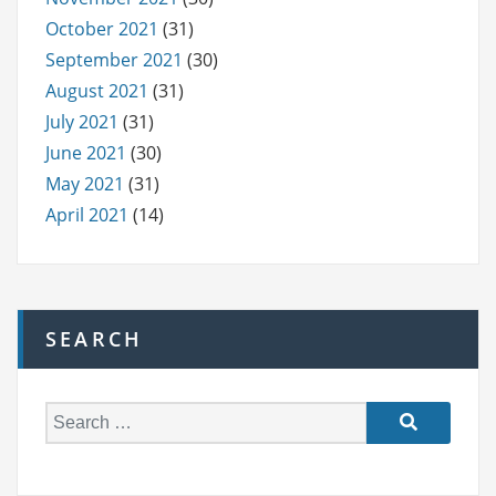
October 2021
(31)
September 2021
(30)
August 2021
(31)
July 2021
(31)
June 2021
(30)
May 2021
(31)
April 2021
(14)
SEARCH
S
e
a
r